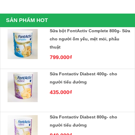
thuật, tiểu đường
220.000₫
SẢN PHẨM HOT
Sữa bột FontActiv Complete 800g- Sữa
cho người ốm yếu, mệt mỏi, phẫu
thuật
799.000₫
Sữa Fontactiv Diabest 400g- cho
người tiểu đường
435.000₫
Sữa Fontactiv Diabest 800g- cho
người tiểu đường
840.000₫