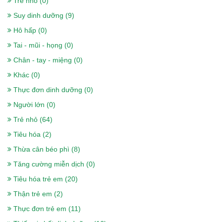
Trẻ nhỏ (0)
Suy dinh dưỡng (9)
Hô hấp (0)
Tai - mũi - họng (0)
Chân - tay - miệng (0)
Khác (0)
Thực đơn dinh dưỡng (0)
Người lớn (0)
Trẻ nhỏ (64)
Tiêu hóa (2)
Sữa nepro 2 gold 900g- Dành cho
Thừa cân béo phì (8)
người lọc máu, chạy thận, tiểu đường
Tăng cường miễn dịch (0)
518.000₫
Tiêu hóa trẻ em (20)
Thận trẻ em (2)
Sữa Boost Optimum 400g- cho người
Thực đơn trẻ em (11)
gầy, ốm, ăn uống kém, sau phẫu thuật