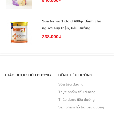
Sữa Nepro 1 Gold 400g- Dành cho
người suy thận, tiểu đường
238.000₫
Sữa nepro 2 gold 400g- Dành cho
người lọc máu, chạy thận, tiểu đường
238.000₫
THẢO DƯỢC TIỂU ĐƯỜNG
BỆNH TIỂU ĐƯỜNG
Sữa tiểu đường
Sữa Boost Glucose Control 400g- cho
Thực phẩm tiểu đường
người tiểu đường- mẫu mới tăng đạm
Thảo dược tiểu đường
465.000₫
Sản phẩm hỗ trợ tiểu đường