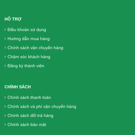
Liệu Trình 3 hộp = 360 Viên DK Betics
Gold Từ Dây Thìa Canh Lá To - Hàng
HỖ TRỢ
chính hãng, Miễn phí vận chuyển
Điều khoản sử dụng
1.770.000₫
Hướng dẫn mua hàng
Chính sách vận chuyển hàng
Sữa Boost Optimum 800g - cho người
phẫu thuật, người già, người tiêu hóa
Chăm sóc khách hàng
kém
Đăng ký thành viên
699.000₫
CHÍNH SÁCH
Liệu Trình 2 hộp (240 Viên) DK Betics
Chính sách thanh toán
Gold Từ Dây Thìa Canh Lá To - Hàng
Chính sách và phí vận chuyển hàng
chính hãng, Miễn phí vận chuyển
Chính sách đổi trả hàng
1.300.000₫
Chính sách bảo mật
Viên Tiểu Đường DK Betics Gold Từ