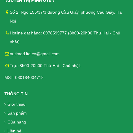
NGUYỄN THỊ MINH UYÊN
Bánh Quy Gullon Digestive 400g -
Số 2, Ngõ 155/37/3 đường Cầu Giấy, phường Cầu Giấy, Hà
Bánh cho người tiểu đường, kích
Nội
thích tiêu hóa
Hotline đặt hàng: 0978599777 (8h00-20h00 Thứ Hai - Chủ
110.000₫
nhật)
Bánh Quy Gullon Maria 400g - Cho
nutimed.ltd.co@gmail.com
người Tiểu đường, Ăn kiêng
Trực 8h00-20h00 Thứ Hai - Chủ nhật.
112.000₫
MST: 030184004718
THÔNG TIN
Bánh quy Ăn kiêng Gullon Fibra
Integral 170g - Bổ sung chất xơ cho
Giới thiệu
người tiểu đường
Sản phẩm
62.000₫
Cửa hàng
Liên hệ