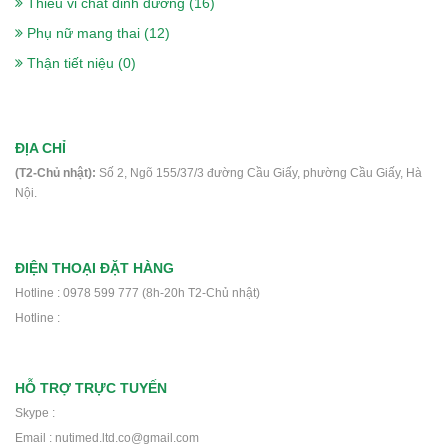
Thiếu vi chất dinh dưỡng (16)
375.000₫
Phụ nữ mang thai (12)
Thận tiết niệu (0)
Sữa Peptamen 400g- cho người phẫu
thuật, ung thư, tiểu đường, suy kiệt
ĐỊA CHỈ
560.000₫
(T2-Chủ nhật):
Số 2, Ngõ 155/37/3 đường Cầu Giấy, phường Cầu Giấy, Hà
Nội.
Sữa Delical Vani lốc 4 chai- nắp xanh-
ĐIỆN THOẠI ĐẶT HÀNG
cho người ung thư, phẫu thuật, tiểu
Hotline : 0978 599 777 (8h-20h T2-Chủ nhật)
đường
Hotline :
448.000₫
HỖ TRỢ TRỰC TUYẾN
Thực phẩm dinh dưỡng y học Nucare
Skype :
DM- Dành cho người ung thư, phẫu
Email : nutimed.ltd.co@gmail.com