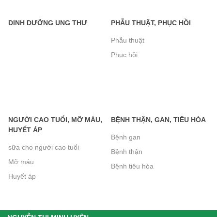
khác
DINH DƯỠNG UNG THƯ
PHẪU THUẬT, PHỤC HỒI
Sữa Peptamen 400g- cho người phẫu
thuật, ung thư, tiểu đường, suy kiệt
Phẫu thuật
Phục hồi
560.000₫
Bánh Xốp Gullon Hương Vani 180g-
Không Đường Dành Cho Người Tiểu
NGƯỜI CAO TUỔI, MỠ MÁU,
BỆNH THẬN, GAN, TIÊU HÓA
Đường
HUYẾT ÁP
Bệnh gan
95.000₫
sữa cho người cao tuổi
Bệnh thận
Mỡ máu
Bánh Quy Gullon Chip Choco không
Bệnh tiêu hóa
Huyết áp
đường 125g
72.000₫