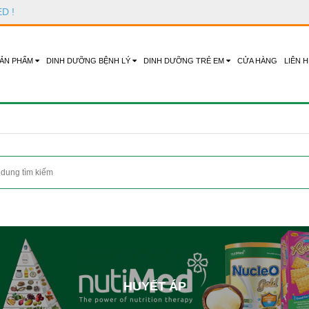
ED
!
ẢN PHẨM
DINH DƯỠNG BỆNH LÝ
DINH DƯỠNG TRẺ EM
CỬA HÀNG
LIÊN H
HUYẾT ÁP