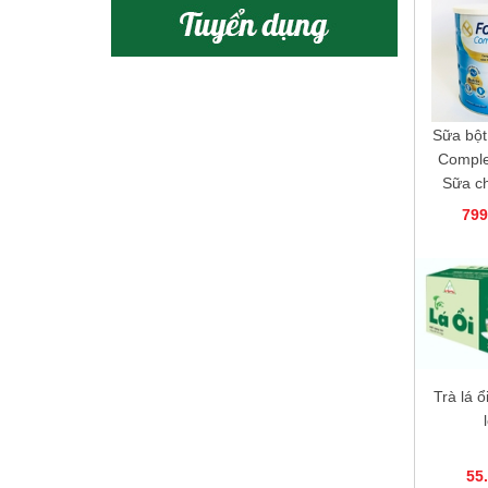
Sữa bột
Comple
Sữa c
ốm yếu,
799
phẫu
Trà lá ổ
55