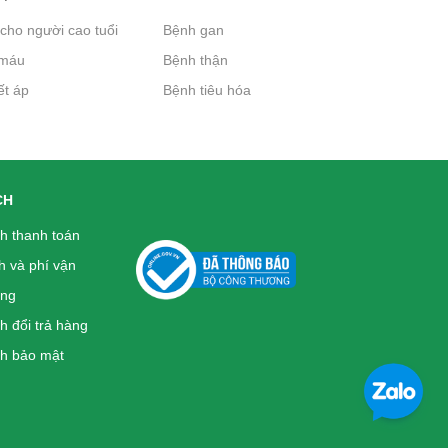
Đường Dành Cho
cho người cao tuổi
Bệnh gan
Người Tiểu
máu
Bệnh thận
Đường
Bánh Quy Gullon
ết áp
Bệnh tiêu hóa
95.000₫
Chip Choco
không đường
125g
72.000₫
CH
Bánh Quy Gullon
ch thanh toán
Digestive 400g -
h và phí vận
Bánh cho người
àng
tiểu đường, kích
h đổi trả hàng
thích tiêu hóa
h bảo mật
110.000₫
Bánh Quy Gullon
Maria 400g - Cho
người Tiểu