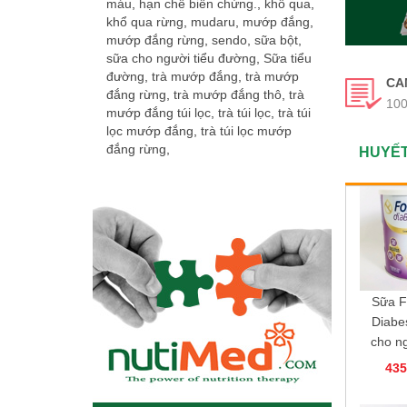
máu
,
hạn chế biến chứng.
,
khổ qua
,
khổ qua rừng
,
mudaru
,
mướp đắng
,
mướp đắng rừng
,
sendo
,
sữa bột
,
sữa cho người tiểu đường
,
Sữa tiểu
đường
,
trà mướp đắng
,
trà mướp
CA
đắng rừng
,
trà mướp đắng thô
,
trà
100
mướp đắng túi lọc
,
trà túi lọc
,
trà túi
lọc mướp đắng
,
trà túi lọc mướp
đắng rừng
,
HUYẾT
Sữa F
Diabe
cho ng
đ
435