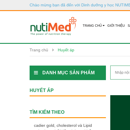
Chào mừng bạn đã đến với
Dinh dưỡng y học NUTIM
TRANG CHỦ
GIỚI THIỆU
S
Trang chủ
Huyết áp
DANH MỤC SẢN PHẨM
HUYẾT ÁP
TÌM KIẾM THEO
cadier gold
,
cholesterol và Lipid