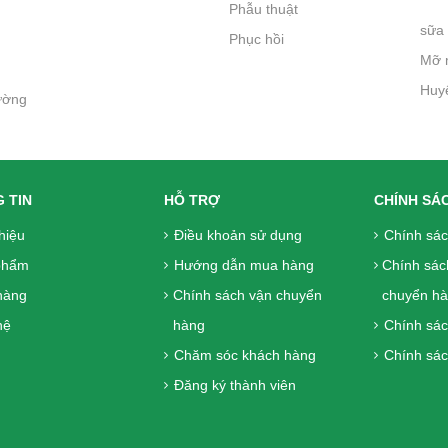
Phẫu thuật
sữa 
Phục hồi
Mỡ 
Huy
ường
 TIN
HỖ TRỢ
CHÍNH SÁ
thiệu
Điều khoản sử dụng
Chính sá
phẩm
Hướng dẫn mua hàng
Chính sác
hàng
Chính sách vận chuyển
chuyển h
ệ
hàng
Chính sác
Chăm sóc khách hàng
Chính sác
Đăng ký thành viên