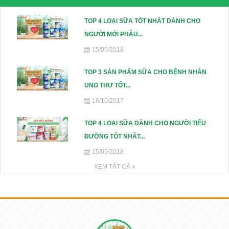
72.000₫
TOP 4 LOẠI SỮA TỐT NHẤT DÀNH CHO
NGƯỜI MỚI PHẪU...
15/05/2018
Bánh Quy Gullon Digestive 400g -
Bánh cho người tiểu đường, kích
TOP 3 SẢN PHẨM SỮA CHO BỆNH NHÂN
thích tiêu hóa
UNG THƯ TỐT...
110.000₫
16/10/2017
TOP 4 LOẠI SỮA DÀNH CHO NGƯỜI TIỂU
Bánh Quy Gullon Maria 400g - Cho
ĐƯỜNG TỐT NHẤT...
người Tiểu đường, Ăn kiêng
15/09/2018
112.000₫
XEM TẤT CẢ
Bánh quy Ăn kiêng Gullon Fibra
Integral 170g - Bổ sung chất xơ cho
người tiểu đường