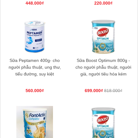
448.000₫
220.000₫
Sữa Peptamen 400g- cho
Sữa Boost Optimum 800g -
người phẫu thuật, ung thư,
cho người phẫu thuật, người
tiểu đường, suy kiệt
già, người tiêu hóa kém
560.000₫
699.000₫
818.000₫
Sữa nepro 2 gold 900g- Dành cho
người lọc máu, chạy thận, tiểu đường
518.000₫