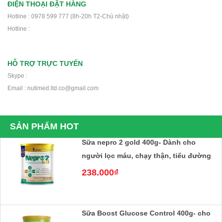
Sữa Fontactiv Diabest 800g- cho
ĐIỆN THOẠI ĐẶT HÀNG
người tiểu đường
Hotline : 0978 599 777 (8h-20h T2-Chủ nhật)
Hotline :
840.000₫
HỖ TRỢ TRỰC TUYẾN
Sữa Nepro 1 Gold 400g- Dành cho
Skype :
người suy thận, tiểu đường
Email : nutimed.ltd.co@gmail.com
238.000₫
SẢN PHẨM HOT
Sữa nepro 2 gold 400g- Dành cho
người lọc máu, chạy thận, tiểu đường
238.000₫
Sữa Boost Glucose Control 400g- cho