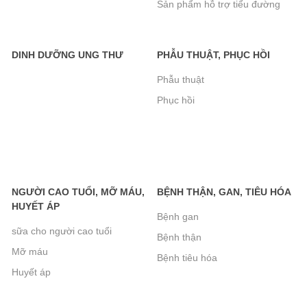
Sản phẩm hỗ trợ tiểu đường
1.300.000₫
khác
Viên Tiểu Đường DK Betics Gold Từ
DINH DƯỠNG UNG THƯ
PHẪU THUẬT, PHỤC HỒI
Dây Thìa Canh Lá To ( Hộp 2 Lọ X 60
Phẫu thuật
Viên)- Hàng chính hãng, Miễn phí vận
Phục hồi
chuyển, mua từ 2 hộp trở lên giá giảm
hơn
700.000₫
Lương khô happylife
92.000₫
NGƯỜI CAO TUỔI, MỠ MÁU,
BỆNH THẬN, GAN, TIÊU HÓA
HUYẾT ÁP
Bệnh gan
sữa cho người cao tuổi
Bệnh thận
Lương khô happylife -túi 360g
Mỡ máu
Bệnh tiêu hóa
77.000₫
Huyết áp