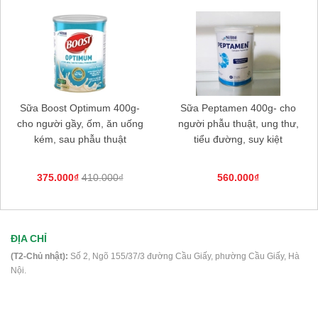
Thực phẩm dinh dưỡng y học Nucare
DM- Dành cho người ung thư, phẫu
thuật, tiểu đường
220.000₫
Sữa Boost Optimum 400g-
Sữa Peptamen 400g- cho
Sữa bột FontActiv Complete 800g- Sữa
cho người gầy, ốm, ăn uống
người phẫu thuật, ung thư,
cho người ốm yếu, mệt mỏi, phẫu
kém, sau phẫu thuật
tiểu đường, suy kiệt
thuật
799.000₫
375.000₫
410.000₫
560.000₫
Sữa Fontactiv Diabest 400g- cho
người tiểu đường
ĐỊA CHỈ
(T2-Chủ nhật):
Số 2, Ngõ 155/37/3 đường Cầu Giấy, phường Cầu Giấy, Hà
435.000₫
Nội.