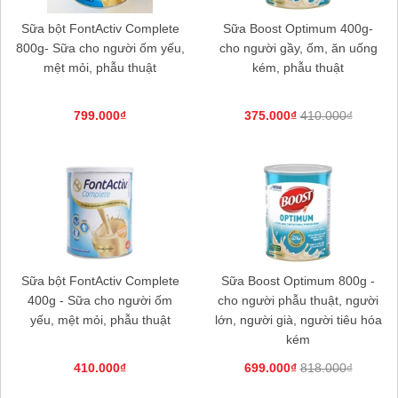
Sữa bột FontActiv Complete
Sữa Boost Optimum 400g-
Sữa Boost Optimum 400g- cho người
800g- Sữa cho người ốm yếu,
cho người gầy, ốm, ăn uống
gầy, ốm, ăn uống kém, sau phẫu thuật
mệt mỏi, phẫu thuật
kém, phẫu thuật
375.000₫
799.000₫
375.000₫
410.000₫
Sữa Peptamen 400g- cho người phẫu
thuật, ung thư, tiểu đường, suy kiệt
560.000₫
Sữa bột FontActiv Complete
Sữa Boost Optimum 800g -
Sữa Delical Vani lốc 4 chai- nắp xanh-
400g - Sữa cho người ốm
cho người phẫu thuật, người
cho người ung thư, phẫu thuật, tiểu
yếu, mệt mỏi, phẫu thuật
lớn, người già, người tiêu hóa
đường
kém
448.000₫
410.000₫
699.000₫
818.000₫