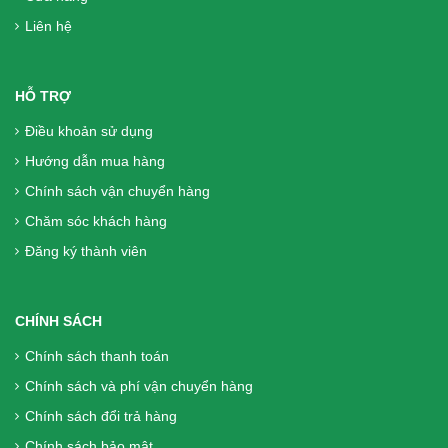
Liên hệ
Lót Gót Giày Ironman PWR-Gel Heel
Cushion- êm ái, nâng niu bảo vệ bàn
chân, tránh chấn thương
HỖ TRỢ
210.000₫
Điều khoản sử dụng
Hướng dẫn mua hàng
Trà Dây Lava túi lọc - Dành Cho Người
Chính sách vận chuyển hàng
Bệnh Đau Dạ Dày Và Nhiễm Khuẩn HP
Chăm sóc khách hàng
50.000₫
Đăng ký thành viên
Bánh nướng Dinh dưỡng Hạt sen - Trà
CHÍNH SÁCH
xanh 0 trứng 150 gam (dành cho
Chính sách thanh toán
người tiểu đường ăn kiêng)
Chính sách và phí vận chuyển hàng
79.000₫
Chính sách đổi trả hàng
Chính sách bảo mật