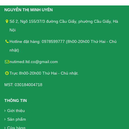
NGUYỄN THỊ MINH UYÊN
Que Thử Đường Huyết Medismart
Số 2, Ngõ 155/37/3 đường Cầu Giấy, phường Cầu Giấy, Hà
Sapphire Plus - Hộp 25 Que- Hết hàng
Nội
198.000₫
Hotline đặt hàng: 0978599777 (8h00-20h00 Thứ Hai - Chủ
nhật)
Que Thử Đường Huyết Medismart
nutimed.ltd.co@gmail.com
Sapphire Plus - Hộp 50 Que- Hết hàng
368.000₫
Trực 8h00-20h00 Thứ Hai - Chủ nhật.
MST: 030184004718
Kim lấy máu máy đo đường huyết
THÔNG TIN
Medismart Sapphire Plus- 25 kim- kim
Giới thiệu
4 cạnh
Sản phẩm
30.000₫
Cửa hàng