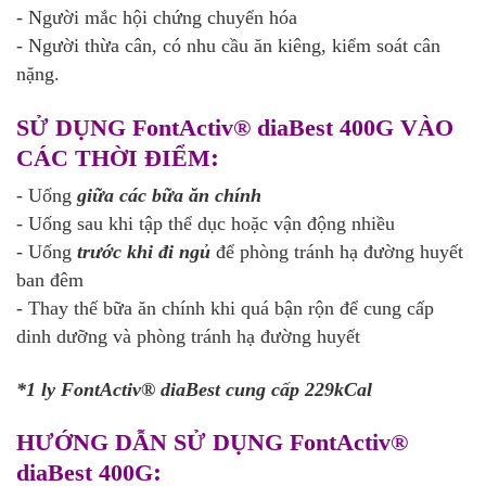
- Người mắc hội chứng chuyển hóa
- Người thừa cân, có nhu cầu ăn kiêng, kiểm soát cân
nặng.
SỬ DỤNG FontActiv® diaBest
400G VÀO
:
CÁC THỜI ĐIỂM
- Uống
giữa các bữa ăn chính
- Uống sau khi tập thể dục hoặc vận động nhiều
- Uống
trước khi đi ngủ
để phòng tránh hạ đường huyết
ban đêm
- Thay thế bữa ăn chính khi quá bận rộn để cung cấp
dinh dưỡng và phòng tránh hạ đường huyết
*1 ly FontActiv® diaBest cung cấp 229kCal
HƯỚNG DẪN SỬ DỤNG FontActiv®
:
diaBest 400G