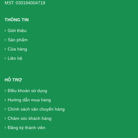
MST: 030184004718
phẫu thuật, người già, người tiêu hóa
kém
THÔNG TIN
699.000₫
Giới thiệu
Sản phẩm
Liệu Trình 2 hộp (240 Viên) DK Betics
Cửa hàng
Gold Từ Dây Thìa Canh Lá To - Hàng
Liên hệ
chính hãng, Miễn phí vận chuyển
1.300.000₫
HỖ TRỢ
Viên Tiểu Đường DK Betics Gold Từ
Điều khoản sử dụng
Dây Thìa Canh Lá To ( Hộp 2 Lọ X 60
Hướng dẫn mua hàng
Viên)- Hàng chính hãng, Miễn phí vận
Chính sách vận chuyển hàng
chuyển, mua từ 2 hộp trở lên giá giảm
Chăm sóc khách hàng
hơn
Đăng ký thành viên
700.000₫
Lương khô happylife