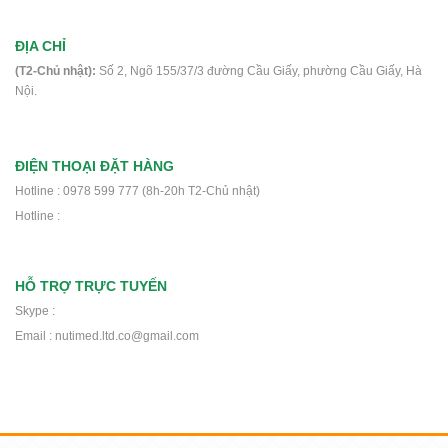
ĐỊA CHỈ
(T2-Chủ nhật):
Số 2, Ngõ 155/37/3 đường Cầu Giấy, phường Cầu Giấy, Hà
Nội.
Sữa nepro 2 gold 900g- Dành cho
người lọc máu, chạy thận, tiểu đường
ĐIỆN THOẠI ĐẶT HÀNG
518.000₫
Hotline : 0978 599 777 (8h-20h T2-Chủ nhật)
Hotline :
Sữa Boost Optimum 400g- cho người
gầy, ốm, ăn uống kém, sau phẫu thuật
HỖ TRỢ TRỰC TUYẾN
375.000₫
Skype :
Email : nutimed.ltd.co@gmail.com
Sữa Peptamen 400g- cho người phẫu
thuật, ung thư, tiểu đường, suy kiệt