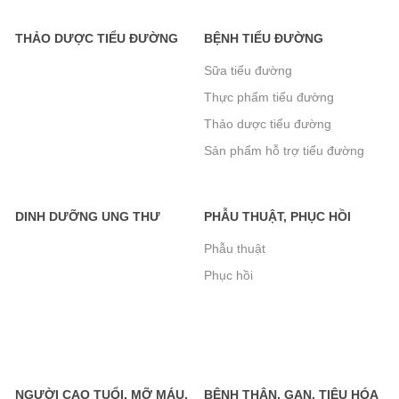
Bánh Xốp Gullon Hương Vani 180g-
THẢO DƯỢC TIỂU ĐƯỜNG
BỆNH TIỂU ĐƯỜNG
Không Đường Dành Cho Người Tiểu
Sữa tiểu đường
Đường
Thực phẩm tiểu đường
95.000₫
Thảo dược tiểu đường
Sản phẩm hỗ trợ tiểu đường
Bánh Quy Gullon Chip Choco không
khác
đường 125g
72.000₫
DINH DƯỠNG UNG THƯ
PHẪU THUẬT, PHỤC HỒI
Phẫu thuật
Phục hồi
Bánh Quy Gullon Digestive 400g -
Bánh cho người tiểu đường, kích
thích tiêu hóa
110.000₫
NGƯỜI CAO TUỔI, MỠ MÁU,
BỆNH THẬN, GAN, TIÊU HÓA