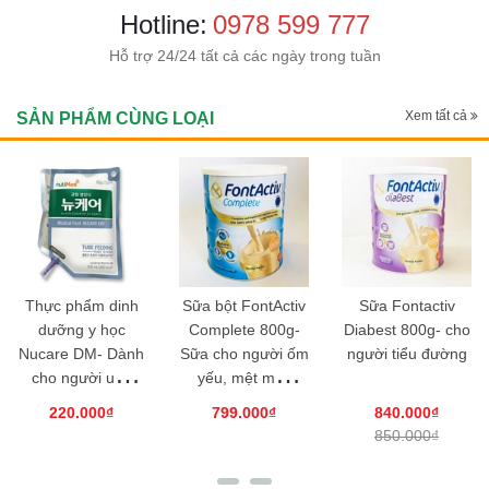
Hotline:
0978 599 777
Hỗ trợ 24/24 tất cả các ngày trong tuần
Xem tất cả
SẢN PHẨM CÙNG LOẠI
Sữa bột FontActiv
Sữa Fontactiv
Sữa Nepro 1 Gold
Complete 800g-
Diabest 800g- cho
400g- Dành cho
Sữa cho người ốm
người tiểu đường
người suy thận,
yếu, mệt mỏi,
tiểu đường
phẫu thuật
799.000₫
840.000₫
238.000₫
850.000₫
250.560₫