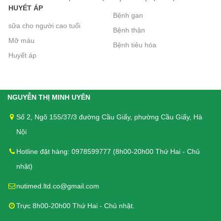
Bánh Quy Gullon Maria 400g - Cho
HUYẾT ÁP
Bệnh gan
người Tiểu đường, Ăn kiêng
sữa cho người cao tuổi
Bệnh thận
112.000₫
Mỡ máu
Bệnh tiêu hóa
Huyết áp
Bánh quy Ăn kiêng Gullon Fibra
Integral 170g - Bổ sung chất xơ cho
NGUYỄN THỊ MINH UYÊN
người tiểu đường
Số 2, Ngõ 155/37/3 đường Cầu Giấy, phường Cầu Giấy, Hà
62.000₫
Nội
Liệu Trình 3 hộp = 360 Viên DK Betics
Hotline đặt hàng: 0978599777 (8h00-20h00 Thứ Hai - Chủ
Gold Từ Dây Thìa Canh Lá To - Hàng
nhật)
chính hãng, Miễn phí vận chuyển
nutimed.ltd.co@gmail.com
1.770.000₫
Trực 8h00-20h00 Thứ Hai - Chủ nhật.
Sữa Boost Optimum 800g - cho người