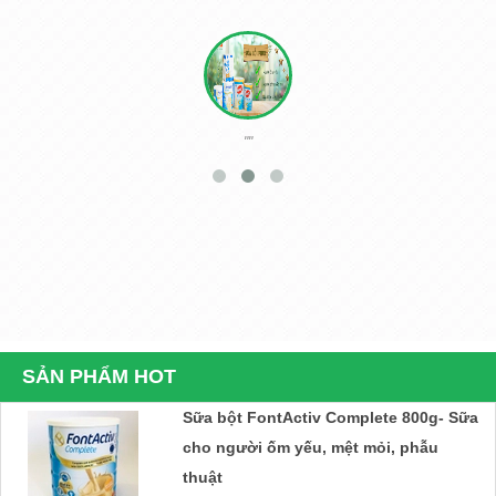
560.000₫
Sữa Delical Vani lốc 4 chai- nắp xanh-
cho người ung thư, phẫu thuật, tiểu
""
đường
448.000₫
Thực phẩm dinh dưỡng y học Nucare
DM- Dành cho người ung thư, phẫu
thuật, tiểu đường
220.000₫
SẢN PHẨM HOT
Sữa bột FontActiv Complete 800g- Sữa
cho người ốm yếu, mệt mỏi, phẫu
thuật