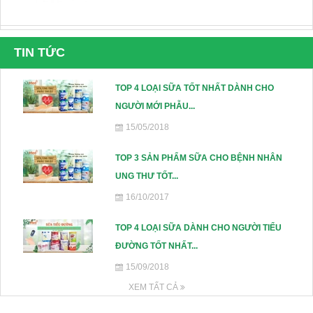
Sữa nepro 2 gold 400g- Dành cho
TIN TỨC
người lọc máu, chạy thận, tiểu đường
238.000₫
TOP 4 LOẠI SỮA TỐT NHẤT DÀNH CHO
NGƯỜI MỚI PHẪU...
15/05/2018
Sữa Boost Glucose Control 400g- cho
người tiểu đường- mẫu mới tăng đạm
TOP 3 SẢN PHẨM SỮA CHO BỆNH NHÂN
465.000₫
UNG THƯ TỐT...
16/10/2017
TOP 4 LOẠI SỮA DÀNH CHO NGƯỜI TIỂU
Sữa Peptamen 400g- cho người phẫu
ĐƯỜNG TỐT NHẤT...
thuật, ung thư, tiểu đường, suy kiệt
15/09/2018
560.000₫
XEM TẤT CẢ