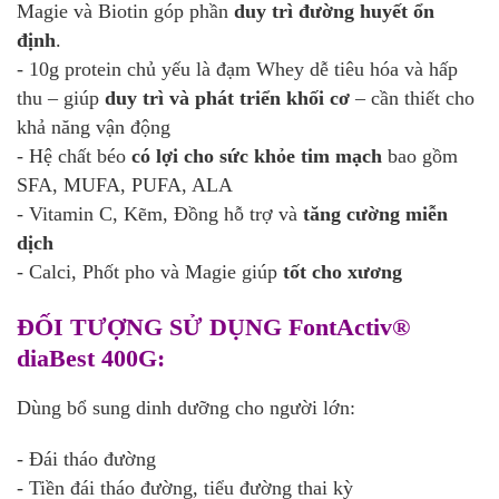
Magie và Biotin góp phần
duy trì đường huyết ổn
định
.
- 10g protein chủ yếu là đạm Whey dễ tiêu hóa và hấp
thu – giúp
duy trì và phát triển khối cơ
– cần thiết cho
khả năng vận động
- Hệ chất béo
có lợi cho sức khỏe tim mạch
bao gồm
SFA, MUFA, PUFA, ALA
- Vitamin C, Kẽm, Đồng hỗ trợ và
tăng cường miễn
dịch
- Calci, Phốt pho và Magie giúp
tốt cho xương
ĐỐI TƯỢNG SỬ DỤNG FontActiv®
diaBest 400G:
Dùng bổ sung dinh dưỡng cho người lớn:
- Đái tháo đường
- Tiền đái tháo đường, tiểu đường thai kỳ