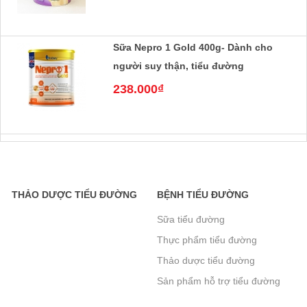
Sữa Nepro 1 Gold 400g- Dành cho
người suy thận, tiểu đường
238.000₫
Sữa nepro 2 gold 400g- Dành cho
người lọc máu, chạy thận, tiểu đường
238.000₫
THẢO DƯỢC TIỂU ĐƯỜNG
BỆNH TIỂU ĐƯỜNG
Sữa tiểu đường
Sữa Boost Glucose Control 400g- cho
Thực phẩm tiểu đường
người tiểu đường- mẫu mới tăng đạm
Thảo dược tiểu đường
465.000₫
Sản phẩm hỗ trợ tiểu đường
khác