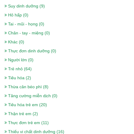
Suy dinh dưỡng (9)
Hô hấp (0)
Tai - mũi - họng (0)
Chân - tay - miệng (0)
Khác (0)
Thực đơn dinh dưỡng (0)
Người lớn (0)
Trẻ nhỏ (64)
Sữa nepro 2 gold 900g- Dành cho
Tiêu hóa (2)
người lọc máu, chạy thận, tiểu đường
Thừa cân béo phì (8)
518.000₫
Tăng cường miễn dịch (0)
Tiêu hóa trẻ em (20)
Thận trẻ em (2)
Sữa Boost Optimum 400g- cho người
Thực đơn trẻ em (11)
gầy, ốm, ăn uống kém, sau phẫu thuật
Thiếu vi chất dinh dưỡng (16)