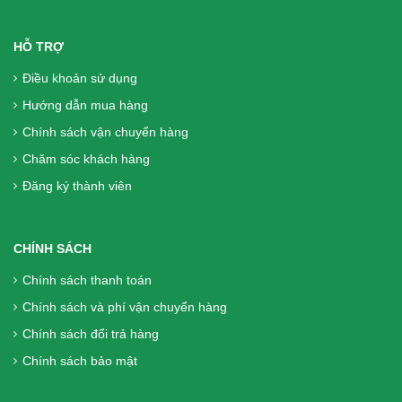
Gold Từ Dây Thìa Canh Lá To - Hàng
chính hãng, Miễn phí vận chuyển
HỖ TRỢ
1.770.000₫
Điều khoản sử dụng
Hướng dẫn mua hàng
Sữa Boost Optimum 800g - cho người
Chính sách vận chuyển hàng
phẫu thuật, người già, người tiêu hóa
Chăm sóc khách hàng
kém
Đăng ký thành viên
699.000₫
Liệu Trình 2 hộp (240 Viên) DK Betics
CHÍNH SÁCH
Gold Từ Dây Thìa Canh Lá To - Hàng
Chính sách thanh toán
chính hãng, Miễn phí vận chuyển
Chính sách và phí vận chuyển hàng
1.300.000₫
Chính sách đổi trả hàng
Chính sách bảo mật
Viên Tiểu Đường DK Betics Gold Từ
Dây Thìa Canh Lá To ( Hộp 2 Lọ X 60