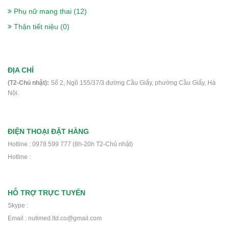
375.000₫
Phụ nữ mang thai (12)
Thận tiết niệu (0)
Sữa Peptamen 400g- cho người phẫu
thuật, ung thư, tiểu đường, suy kiệt
ĐỊA CHỈ
560.000₫
(T2-Chủ nhật):
Số 2, Ngõ 155/37/3 đường Cầu Giấy, phường Cầu Giấy, Hà
Nội.
Sữa Delical Vani lốc 4 chai- nắp xanh-
cho người ung thư, phẫu thuật, tiểu
ĐIỆN THOẠI ĐẶT HÀNG
đường
Hotline : 0978 599 777 (8h-20h T2-Chủ nhật)
Hotline :
448.000₫
Thực phẩm dinh dưỡng y học Nucare
HỖ TRỢ TRỰC TUYẾN
DM- Dành cho người ung thư, phẫu
Skype :
thuật, tiểu đường
Email : nutimed.ltd.co@gmail.com