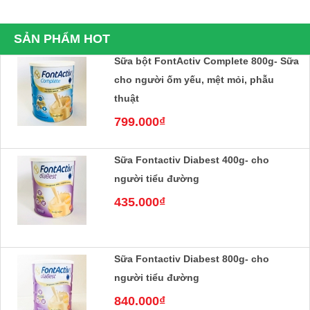
220.000₫
SẢN PHẨM HOT
Sữa bột FontActiv Complete 800g- Sữa
cho người ốm yếu, mệt mỏi, phẫu
thuật
799.000₫
Sữa Fontactiv Diabest 400g- cho
người tiểu đường
435.000₫
Sữa Fontactiv Diabest 800g- cho
người tiểu đường
840.000₫