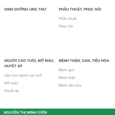
Sữa Peptamen 400g- cho người phẫu
DINH DƯỠNG UNG THƯ
PHẪU THUẬT, PHỤC HỒI
thuật, ung thư, tiểu đường, suy kiệt
Phẫu thuật
560.000₫
Phục hồi
Bánh Xốp Gullon Hương Vani 180g-
Không Đường Dành Cho Người Tiểu
Đường
NGƯỜI CAO TUỔI, MỠ MÁU,
BỆNH THẬN, GAN, TIÊU HÓA
95.000₫
HUYẾT ÁP
Bệnh gan
sữa cho người cao tuổi
Bệnh thận
Bánh Quy Gullon Chip Choco không
Mỡ máu
Bệnh tiêu hóa
đường 125g
Huyết áp
72.000₫
NGUYỄN THỊ MINH UYÊN