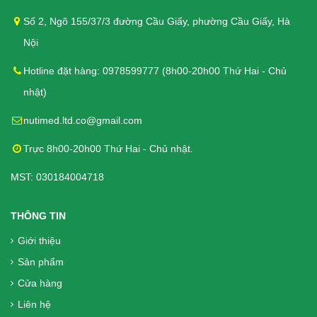
Bánh Quy Gullon Digestive 400g -
Số 2, Ngõ 155/37/3 đường Cầu Giấy, phường Cầu Giấy, Hà
Bánh cho người tiểu đường, kích
Nội
thích tiêu hóa
110.000₫
Hotline đặt hàng: 0978599777 (8h00-20h00 Thứ Hai - Chủ
nhật)
Bánh Quy Gullon Maria 400g - Cho
nutimed.ltd.co@gmail.com
người Tiểu đường, Ăn kiêng
112.000₫
Trực 8h00-20h00 Thứ Hai - Chủ nhật.
MST: 030184004718
Bánh quy Ăn kiêng Gullon Fibra
THÔNG TIN
Integral 170g - Bổ sung chất xơ cho
Giới thiệu
người tiểu đường
Sản phẩm
62.000₫
Cửa hàng
Liên hệ
Liệu Trình 3 hộp = 360 Viên DK Betics