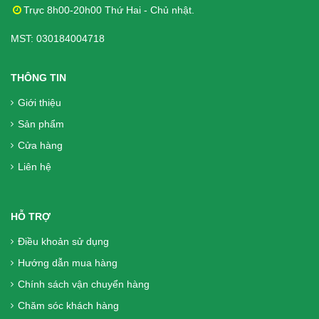
chính hãng, Miễn phí vận chuyển
Trực 8h00-20h00 Thứ Hai - Chủ nhật.
1.300.000₫
MST: 030184004718
Viên Tiểu Đường DK Betics Gold Từ
THÔNG TIN
Dây Thìa Canh Lá To ( Hộp 2 Lọ X 60
Giới thiệu
Viên)- Hàng chính hãng, Miễn phí vận
Sản phẩm
chuyển, mua từ 2 hộp trở lên giá giảm
hơn
Cửa hàng
Liên hệ
700.000₫
Lương khô happylife
92.000₫
HỖ TRỢ
Điều khoản sử dụng
Hướng dẫn mua hàng
Lương khô happylife -túi 360g
Chính sách vận chuyển hàng
77.000₫
Chăm sóc khách hàng