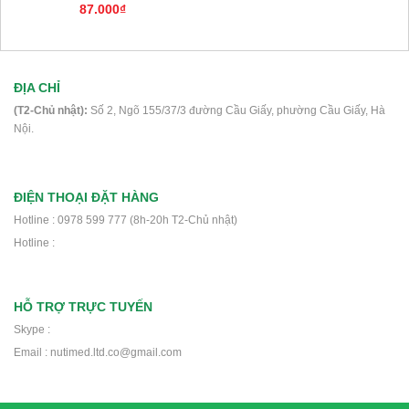
87.000₫
Sữa Boost Optimum 400g- cho người
gầy, ốm, ăn uống kém, sau phẫu thuật
ĐỊA CHỈ
(T2-Chủ nhật):
Số 2, Ngõ 155/37/3 đường Cầu Giấy, phường Cầu Giấy, Hà
375.000₫
Nội.
Sữa Peptamen 400g- cho người phẫu
ĐIỆN THOẠI ĐẶT HÀNG
thuật, ung thư, tiểu đường, suy kiệt
Hotline : 0978 599 777 (8h-20h T2-Chủ nhật)
Hotline :
560.000₫
HỖ TRỢ TRỰC TUYẾN
Sữa Delical Vani lốc 4 chai- nắp xanh-
Skype :
cho người ung thư, phẫu thuật, tiểu
Email : nutimed.ltd.co@gmail.com
đường
448.000₫