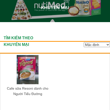
KHUYẾN MẠI
TÌM KIẾM THEO
KHUYẾN MẠI
Cafe sữa Resoni dành cho
Sữa nepro 2 gold 900g- Dành cho
Người Tiểu Đường
người lọc máu, chạy thận, tiểu đường
518.000₫