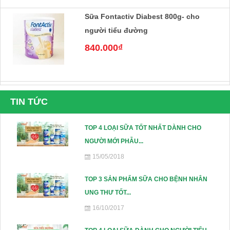
Sữa Fontactiv Diabest 800g- cho
người tiểu đường
840.000₫
Sữa Nepro 1 Gold 400g- Dành cho
TIN TỨC
người suy thận, tiểu đường
238.000₫
TOP 4 LOẠI SỮA TỐT NHẤT DÀNH CHO
NGƯỜI MỚI PHẪU...
15/05/2018
Sữa nepro 2 gold 400g- Dành cho
người lọc máu, chạy thận, tiểu đường
TOP 3 SẢN PHẨM SỮA CHO BỆNH NHÂN
238.000₫
UNG THƯ TỐT...
16/10/2017