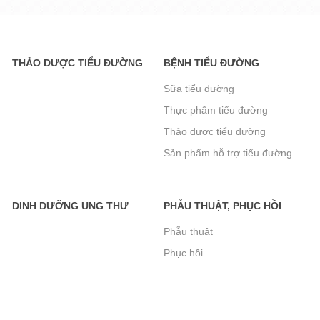
đường 125g
72.000₫
THẢO DƯỢC TIỂU ĐƯỜNG
BỆNH TIỂU ĐƯỜNG
Sữa tiểu đường
Bánh Quy Gullon Digestive 400g -
Thực phẩm tiểu đường
Bánh cho người tiểu đường, kích
Thảo dược tiểu đường
thích tiêu hóa
Sản phẩm hỗ trợ tiểu đường
110.000₫
khác
Bánh Quy Gullon Maria 400g - Cho
DINH DƯỠNG UNG THƯ
PHẪU THUẬT, PHỤC HỒI
người Tiểu đường, Ăn kiêng
Phẫu thuật
112.000₫
Phục hồi
Bánh quy Ăn kiêng Gullon Fibra
Integral 170g - Bổ sung chất xơ cho