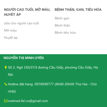
người tiểu đường
NGƯỜI CAO TUỔI, MỠ MÁU,
BỆNH THẬN, GAN, TIÊU HÓA
62.000₫
HUYẾT ÁP
Bệnh gan
sữa cho người cao tuổi
Bệnh thận
Liệu Trình 3 hộp = 360 Viên DK Betics
Mỡ máu
Bệnh tiêu hóa
Gold Từ Dây Thìa Canh Lá To - Hàng
Huyết áp
chính hãng, Miễn phí vận chuyển
1.770.000₫
NGUYỄN THỊ MINH UYÊN
Sữa Boost Optimum 800g - cho người
Số 2, Ngõ 155/37/3 đường Cầu Giấy, phường Cầu Giấy, Hà
phẫu thuật, người già, người tiêu hóa
kém
Nội
699.000₫
Hotline đặt hàng: 0978599777 (8h00-20h00 Thứ Hai - Chủ
nhật)
Liệu Trình 2 hộp (240 Viên) DK Betics
nutimed.ltd.co@gmail.com
Gold Từ Dây Thìa Canh Lá To - Hàng