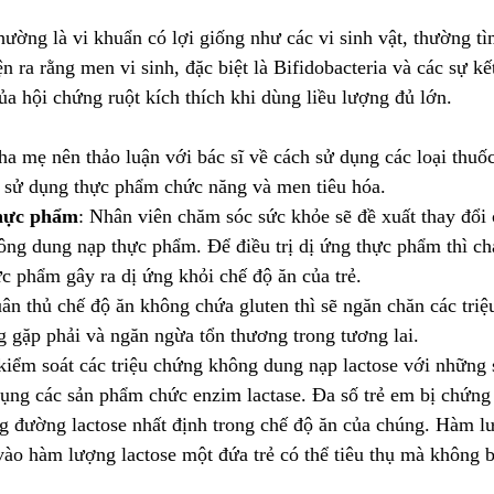
ng là vi khuẩn có lợi giống như các vi sinh vật, thường tì
 ra rằng men vi sinh, đặc biệt là Bifidobacteria và các sự kế
của hội chứng ruột kích thích khi dùng liều lượng đủ lớn.
a mẹ nên thảo luận với bác sĩ về cách sử dụng các loại thuố
 sử dụng thực phẩm chức năng và men tiêu hóa.
hực phẩm
: Nhân viên chăm sóc sức khỏe sẽ đề xuất thay đổi
hông dung nạp thực phẩm. Để điều trị dị ứng thực phẩm thì c
c phẩm gây ra dị ứng khỏi chế độ ăn của trẻ.
uân thủ chế độ ăn không chứa gluten thì sẽ ngăn chăn các triệ
 gặp phải và ngăn ngừa tổn thương trong tương lai.
iểm soát các triệu chứng không dung nạp lactose với những 
 dụng các sản phẩm chức enzim lactase. Đa số trẻ em bị chứn
ng đường lactose nhất định trong chế độ ăn của chúng. Hàm l
 vào hàm lượng lactose một đứa trẻ có thể tiêu thụ mà không 