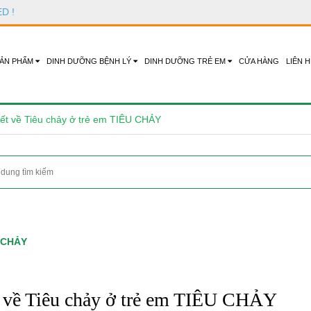
ED
!
ẢN PHẨM
DINH DƯỠNG BỆNH LÝ
DINH DƯỠNG TRẺ EM
CỬA HÀNG
LIÊN H
ết về Tiêu chảy ở trẻ em TIÊU CHẢY
U CHẢY
t về Tiêu chảy ở trẻ em TIÊU CHẢY