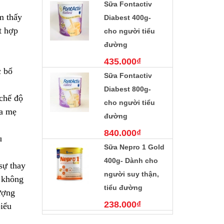
Sữa Fontactiv
799.000₫
m thấy
Diabest 400g-
t hợp
cho người tiểu
đường
435.000₫
c bổ
Sữa Fontactiv
Diabest 800g-
 chế độ
cho người tiểu
ha mẹ
đường
840.000₫
u
Sữa Nepro 1 Gold
400g- Dành cho
sự thay
người suy thận,
g không
tiểu đường
ượng
238.000₫
biểu
Sữa nepro 2 gold