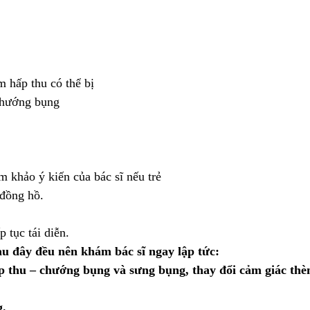
m hấp thu có thể bị
chướng bụng
 khảo ý kiến của bác sĩ nếu trẻ
đồng hồ.
tục tái diễn.
au đây đều nên khám bác sĩ ngay lập tức:
 thu – chướng bụng và sưng bụng, thay đổi cảm giác thè
g.