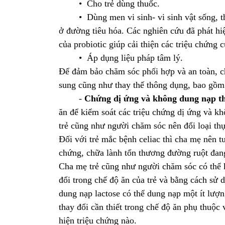
• Cho trẻ dùng thuốc.
• Dùng men vi sinh- vi sinh vật sống, thườ
ở đường tiêu hóa. Các nghiên cứu đã phát hiện
của probiotic giúp cải thiện các triệu chứng 
• Áp dụng liệu pháp tâm lý.
Để đảm bảo chăm sóc phối hợp và an toàn, ch
sung cũng như thay thế thông dụng, bao gồm
-
Chứng dị ứng và không dung nạp t
ăn để kiểm soát các triệu chứng dị ứng và k
trẻ cũng như người chăm sóc nên đổi loại thự
Đối với trẻ mắc bệnh celiac thì cha mẹ nên t
chứng, chữa lành tổn thương đường ruột đang
Cha mẹ trẻ cũng như người chăm sóc có thể k
đổi trong chế độ ăn của trẻ và bằng cách sử
dung nạp lactose có thể dung nạp một ít lượ
thay đổi cần thiết trong chế độ ăn phụ thuộc
hiện triệu chứng nào.