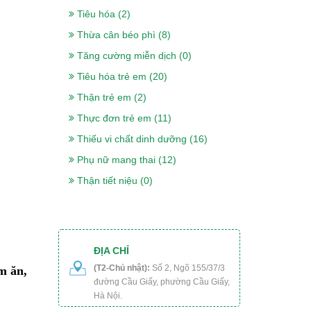
Tiêu hóa (2)
Sữa nepro 2 gold
Thừa cân béo phì (8)
900g- Dành cho
Tăng cường miễn dịch (0)
người lọc máu,
Tiêu hóa trẻ em (20)
chạy thận, tiểu
Thận trẻ em (2)
đường
Thực đơn trẻ em (11)
518.000₫
Sữa Boost
Thiếu vi chất dinh dưỡng (16)
Optimum 400g-
Phụ nữ mang thai (12)
cho người gầy,
Thận tiết niệu (0)
ốm, ăn uống kém,
sau phẫu thuật
375.000₫
Sữa Peptamen
400g- cho người
ĐỊA CHỈ
phẫu thuật, ung
(T2-Chủ nhật):
Số 2, Ngõ 155/37/3
m ăn,
đường Cầu Giấy, phường Cầu Giấy,
thư, tiểu đường,
Hà Nội.
suy kiệt