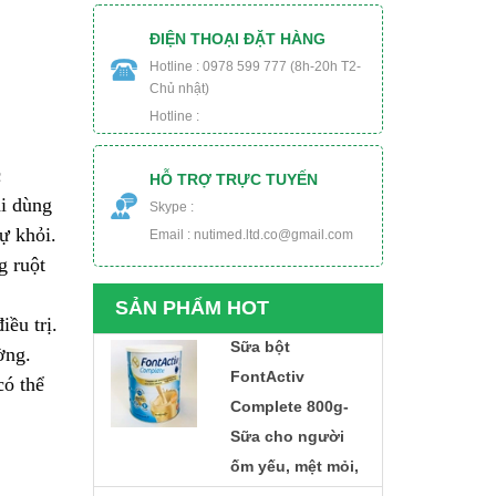
560.000₫
Sữa Delical Vani
ĐIỆN THOẠI ĐẶT HÀNG
lốc 4 chai- nắp
Hotline : 0978 599 777 (8h-20h T2-
xanh- cho người
Chủ nhật)
Hotline :
ung thư, phẫu
thuật, tiểu đường
c
HỖ TRỢ TRỰC TUYẾN
448.000₫
Thực phẩm dinh
ải dùng
Skype :
dưỡng y học
ự khỏi.
Email : nutimed.ltd.co@gmail.com
Nucare DM- Dành
g ruột
cho người ung
SẢN PHẨM HOT
thư, phẫu thuật,
iều trị.
tiểu đường
Sữa bột
ờng.
220.000₫
FontActiv
có thể
Complete 800g-
Sữa cho người
ốm yếu, mệt mỏi,
phẫu thuật