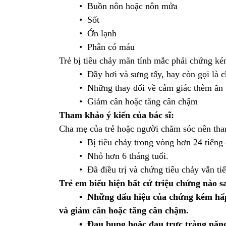
• Buồn nôn hoặc nôn mửa
• Sốt
• Ớn lạnh
• Phân có máu
Trẻ bị tiêu chảy mãn tính mắc phải chứng ké
• Đầy hơi và sưng tấy, hay còn gọi là 
• Những thay đổi về cảm giác thèm ăn
• Giảm cân hoặc tăng cân chậm
Tham khảo ý kiến của bác sĩ:
Cha mẹ của trẻ hoặc người chăm sóc nên tham
• Bị tiêu chảy trong vòng hơn 24 tiếng 
• Nhỏ hơn 6 tháng tuổi.
• Đã điều trị và chứng tiêu chảy vẫn tiếp 
Trẻ em biểu hiện bất cứ triệu chứng nào s
• Những dấu hiệu của chứng kém hấp
và giảm cân hoặc tăng cân chậm.
• Đau bụng hoặc đau trực tràng nặn