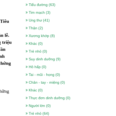
Tiểu đường (63)
Tim mạch (3)
Ung thư (41)
 Tiêu
Thận (2)
n lễ.
Xương khớp (8)
 triệu
Khác (0)
cần
Trẻ nhỏ (0)
inh
Suy dinh dưỡng (9)
 chứng
Hô hấp (0)
Tai - mũi - họng (0)
Chân - tay - miệng (0)
Khác (0)
Những
Thực đơn dinh dưỡng (0)
Người lớn (0)
Trẻ nhỏ (64)