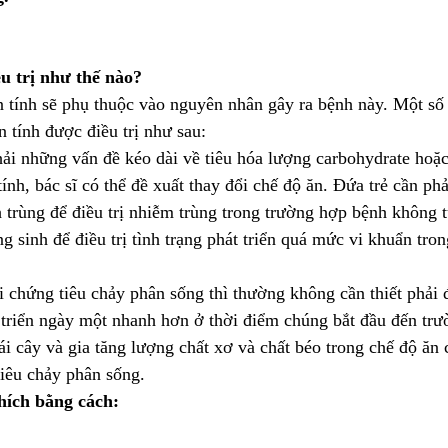
u trị như thế nào?
ãn tính sẽ phụ thuộc vào nguyên nhân gây ra bệnh này. Một số
 tính được điều trị như sau:
ải những vấn đề kéo dài về tiêu hóa lượng carbohydrate hoặ
tính, bác sĩ có thể đề xuất thay đổi chế độ ăn. Đứa trẻ cần ph
h trùng để điều trị nhiễm trùng trong trường hợp bệnh không t
g sinh để điều trị tình trạng phát triển quá mức vi khuẩn tron
 chứng tiêu chảy phân sống thì thường không cần thiết phải đ
t triển ngày một nhanh hơn ở thời điểm chúng bắt đầu đến trư
ái cây và gia tăng lượng chất xơ và chất béo trong chế độ ăn 
tiêu chảy phân sống.
thích bằng cách: