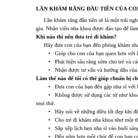
LẦN KHÁM RĂNG ĐẦU TIÊN CỦA CO
Lần khám răng đầu tiên sẽ là một trải ngh
gia. Nhân viên nha khoa được đào tạo để làm
Khi nào thì nên đưa trẻ đi khám?
Hãy đưa con của bạn đến phòng khám nha kh
• Giúp cho con của bạn quen hơn với khôn
• Phát hiện sâu răng sớm cho trẻ và các
• Nhận được tư vấn và hướng dẫn của nhân
Làm thế nào để tôi có thể giúp chuẩn bị ch
• Đưa con của bạn đến gặp nha sĩ với bạn
• Không được sử dụng các từ như khoan, ki
mọi thứ.
• Hãy nói về những điều tốt đẹp khi đến g
• Cho trẻ đi khám nha khoa như một thói 
• Sắp xếp lịch hẹn nha sĩ vào buổi sáng
• Đến sớm hơn một chút để con bạn có t