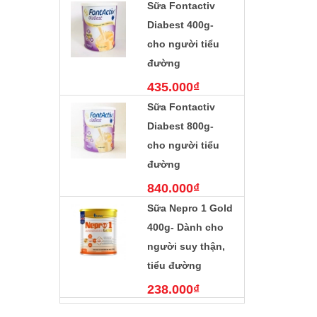
phẫu thuật
Sữa Fontactiv
799.000₫
Diabest 400g-
cho người tiểu
đường
435.000₫
Sữa Fontactiv
Diabest 800g-
cho người tiểu
đường
840.000₫
Sữa Nepro 1 Gold
400g- Dành cho
người suy thận,
tiểu đường
238.000₫
Sữa nepro 2 gold