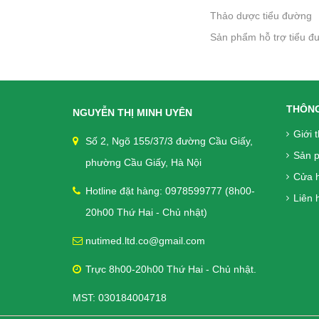
Thảo dược tiểu đường
Sản phẩm hỗ trợ tiểu đ
khác
THÔNG
NGUYỄN THỊ MINH UYÊN
Giới 
Số 2, Ngõ 155/37/3 đường Cầu Giấy,
Sản 
phường Cầu Giấy, Hà Nội
Cửa 
Hotline đặt hàng: 0978599777 (8h00-
Liên h
20h00 Thứ Hai - Chủ nhật)
nutimed.ltd.co@gmail.com
Trực 8h00-20h00 Thứ Hai - Chủ nhật.
MST: 030184004718