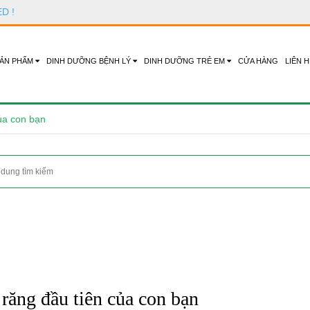
ED
!
ẢN PHẨM
DINH DƯỠNG BỆNH LÝ
DINH DƯỠNG TRẺ EM
CỬA HÀNG
LIÊN H
ủa con bạn
răng đầu tiên của con bạn