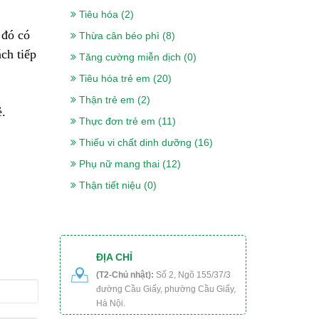
Tiêu hóa (2)
Sữa nepro 2 gold
 đó có
Thừa cân béo phì (8)
900g- Dành cho
ch tiếp
Tăng cường miễn dịch (0)
người lọc máu,
Tiêu hóa trẻ em (20)
chạy thận, tiểu
Thận trẻ em (2)
đường
ẻ.
Thực đơn trẻ em (11)
518.000₫
Sữa Boost
Thiếu vi chất dinh dưỡng (16)
Optimum 400g-
Phụ nữ mang thai (12)
cho người gầy,
Thận tiết niệu (0)
ốm, ăn uống kém,
sau phẫu thuật
375.000₫
Sữa Peptamen
400g- cho người
ĐỊA CHỈ
phẫu thuật, ung
(T2-Chủ nhật):
Số 2, Ngõ 155/37/3
đường Cầu Giấy, phường Cầu Giấy,
thư, tiểu đường,
Hà Nội.
suy kiệt