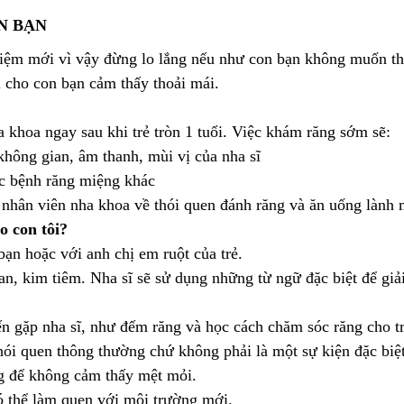
N BẠN
iệm mới vì vậy đừng lo lắng nếu như con bạn không muốn t
 cho con bạn cảm thấy thoải mái.
oa ngay sau khi trẻ tròn 1 tuổi. Việc khám răng sớm sẽ:
g gian, âm thanh, mùi vị của nha sĩ
 bệnh răng miệng khác
 viên nha khoa về thói quen đánh răng và ăn uống lành 
o con tôi?
 hoặc với anh chị em ruột của trẻ.
m tiêm. Nha sĩ sẽ sử dụng những từ ngữ đặc biệt để giải
ặp nha sĩ, như đếm răng và học cách chăm sóc răng cho tr
quen thông thường chứ không phải là một sự kiện đặc biệt
 để không cảm thấy mệt mỏi.
hể làm quen với môi trường mới.