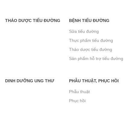
Sữa Boost Glucose Control 400g- cho
người tiểu đường- mẫu mới tăng đạm
465.000₫
THẢO DƯỢC TIỂU ĐƯỜNG
BỆNH TIỂU ĐƯỜNG
Sữa tiểu đường
Thực phẩm tiểu đường
Sữa Peptamen 400g- cho người phẫu
Thảo dược tiểu đường
thuật, ung thư, tiểu đường, suy kiệt
Sản phẩm hỗ trợ tiểu đường
560.000₫
khác
DINH DƯỠNG UNG THƯ
PHẪU THUẬT, PHỤC HỒI
Bánh Xốp Gullon Hương Vani 180g-
Phẫu thuật
Không Đường Dành Cho Người Tiểu
Phục hồi
Đường
95.000₫
Bánh Quy Gullon Chip Choco không