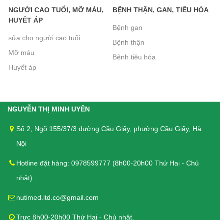
đường 125g
NGƯỜI CAO TUỔI, MỠ MÁU,
BỆNH THẬN, GAN, TIÊU HÓA
72.000₫
HUYẾT ÁP
Bệnh gan
sữa cho người cao tuổi
Bệnh thận
Mỡ máu
Bệnh tiêu hóa
Bánh Quy Gullon Digestive 400g -
Huyết áp
Bánh cho người tiểu đường, kích
thích tiêu hóa
110.000₫
NGUYỄN THỊ MINH UYÊN
Số 2, Ngõ 155/37/3 đường Cầu Giấy, phường Cầu Giấy, Hà
Bánh Quy Gullon Maria 400g - Cho
Nội
người Tiểu đường, Ăn kiêng
112.000₫
Hotline đặt hàng: 0978599777 (8h00-20h00 Thứ Hai - Chủ
nhật)
nutimed.ltd.co@gmail.com
Bánh quy Ăn kiêng Gullon Fibra
Integral 170g - Bổ sung chất xơ cho
Trực 8h00-20h00 Thứ Hai - Chủ nhật.