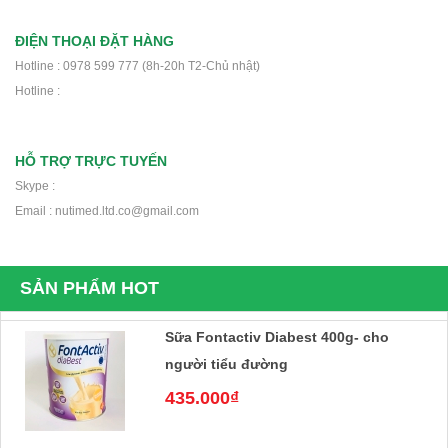
Thực phẩm dinh dưỡng y học Nucare
ĐIỆN THOẠI ĐẶT HÀNG
DM- Dành cho người ung thư, phẫu
Hotline : 0978 599 777 (8h-20h T2-Chủ nhật)
Hotline :
thuật, tiểu đường
220.000₫
HỖ TRỢ TRỰC TUYẾN
Sữa bột FontActiv Complete 800g- Sữa
Skype :
cho người ốm yếu, mệt mỏi, phẫu
Email : nutimed.ltd.co@gmail.com
thuật
799.000₫
SẢN PHẨM HOT
Sữa Fontactiv Diabest 400g- cho
người tiểu đường
435.000₫