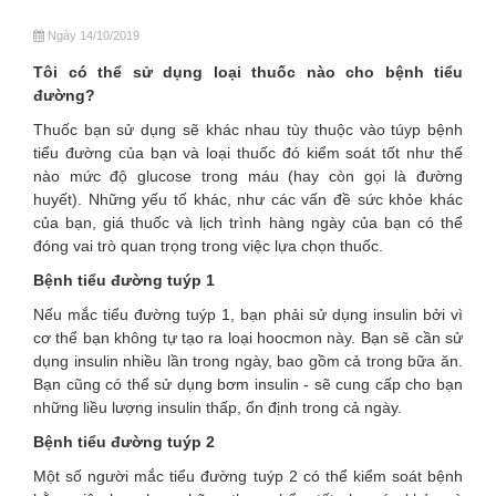
Ngày 14/10/2019
Tôi có thể sử dụng loại thuốc nào cho bệnh tiểu
đường?
Thuốc bạn sử dụng sẽ khác nhau tùy thuộc vào túyp bệnh
tiểu đường của bạn và loại thuốc đó kiểm soát tốt như thế
nào mức độ glucose trong máu (hay còn gọi là đường
huyết). Những yếu tố khác, như các vấn đề sức khỏe khác
của bạn, giá thuốc và lịch trình hàng ngày của bạn có thể
đóng vai trò quan trọng trong việc lựa chọn thuốc.
Bệnh tiểu đường tuýp 1
Nếu mắc tiểu đường tuýp 1, bạn phải sử dụng insulin bởi vì
cơ thể bạn không tự tạo ra loại hoocmon này. Bạn sẽ cần sử
dụng insulin nhiều lần trong ngày, bao gồm cả trong bữa ăn.
Bạn cũng có thể sử dụng bơm insulin - sẽ cung cấp cho bạn
những liều lượng insulin thấp, ổn định trong cả ngày.
Bệnh tiểu đường tuýp 2
Một số người mắc tiểu đường tuýp 2 có thể kiểm soát bệnh