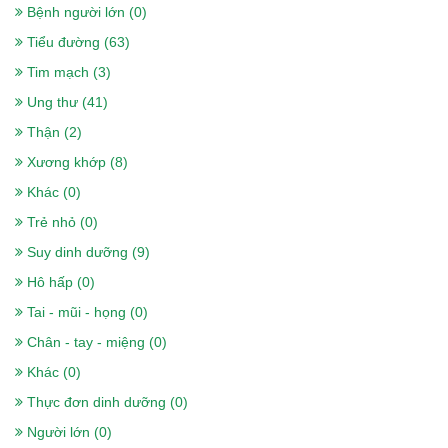
Bệnh người lớn (0)
Tiểu đường (63)
Tim mạch (3)
Ung thư (41)
Thận (2)
Xương khớp (8)
Khác (0)
Trẻ nhỏ (0)
Suy dinh dưỡng (9)
Hô hấp (0)
Tai - mũi - họng (0)
Chân - tay - miệng (0)
Sữa nepro 2 gold 900g- Dành cho
Khác (0)
người lọc máu, chạy thận, tiểu đường
Thực đơn dinh dưỡng (0)
518.000₫
Người lớn (0)