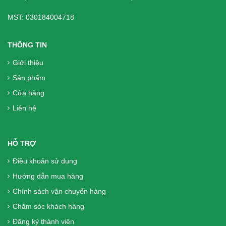
người tiểu đường
MST: 030184004718
62.000₫
THÔNG TIN
Liệu Trình 3 hộp = 360 Viên DK Betics
Giới thiệu
Gold Từ Dây Thìa Canh Lá To - Hàng
Sản phẩm
chính hãng, Miễn phí vận chuyển
Cửa hàng
1.770.000₫
Liên hệ
Sữa Boost Optimum 800g - cho người
phẫu thuật, người già, người tiêu hóa
HỖ TRỢ
kém
Điều khoản sử dụng
699.000₫
Hướng dẫn mua hàng
Chính sách vận chuyển hàng
Liệu Trình 2 hộp (240 Viên) DK Betics
Chăm sóc khách hàng
Gold Từ Dây Thìa Canh Lá To - Hàng
Đăng ký thành viên
chính hãng, Miễn phí vận chuyển