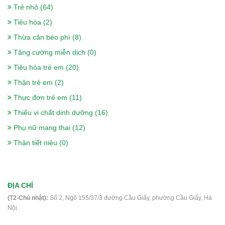
Trẻ nhỏ (64)
Tiêu hóa (2)
Sữa Boost Optimum 400g- cho người
Thừa cân béo phì (8)
gầy, ốm, ăn uống kém, sau phẫu thuật
Tăng cường miễn dịch (0)
375.000₫
Tiêu hóa trẻ em (20)
Thận trẻ em (2)
Thực đơn trẻ em (11)
Sữa Peptamen 400g- cho người phẫu
Thiếu vi chất dinh dưỡng (16)
thuật, ung thư, tiểu đường, suy kiệt
Phụ nữ mang thai (12)
560.000₫
Thận tiết niệu (0)
Sữa Delical Vani lốc 4 chai- nắp xanh-
ĐỊA CHỈ
cho người ung thư, phẫu thuật, tiểu
(T2-Chủ nhật):
Số 2, Ngõ 155/37/3 đường Cầu Giấy, phường Cầu Giấy, Hà
đường
Nội.
448.000₫