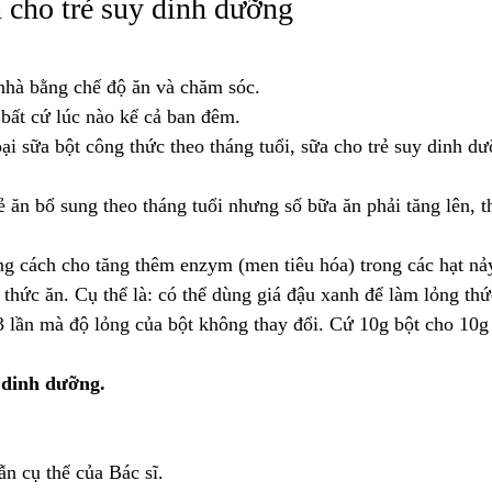
 cho trẻ suy dinh dưỡng
i nhà bằng chế độ ăn và chăm sóc.
ất cứ lúc nào kể cả ban đêm.
sữa bột công thức theo tháng tuổi, sữa cho trẻ suy dinh d
 ăn bổ sung theo tháng tuổi nhưng số bữa ăn phải tăng lên, t
ách cho tăng thêm enzym (men tiêu hóa) trong các hạt n
 thức ăn. Cụ thể là: có thể dùng giá đậu xanh để làm lỏng thứ
2-3 lần mà độ lỏng của bột không thay đổi. Cứ 10g bột cho 10g
 dinh dưỡng.
 cụ thể của Bác sĩ.