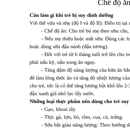
Chế độ ăn
Cần làm gì khi trẻ bị suy dinh dưỡng
Với thể vừa và nhẹ (độ I và độ II): Điều trị tạ
- Chế độ ăn: Cho trẻ bú mẹ theo nhu cầu, b
- Nếu mẹ thiếu hoặc mất sữa: Dùng các loại 
hoặc dùng sữa đậu nành (đậu tương).
- Đối với trẻ từ 6 tháng tuổi trở lên cho trẻ
phải nấu kỹ, nấu xong ăn ngay.
- Tăng đậm độ năng lượng của bữa ăn bằng c
để làm lỏng thức ăn và tăng độ nhiệt lượng của
cho trẻ, tức là có thể tăng lượng bột khô lên 
đậu xanh giã nhỏ lọc lấy nước.
Những loại thực phẩm nên dùng cho trẻ suy
- Gạo, khoai tây.
- Thịt: gà, lợn, bò, tôm, cua, cá, trứng.
- Sữa bột giàu năng lượng: Theo hướng dẫn