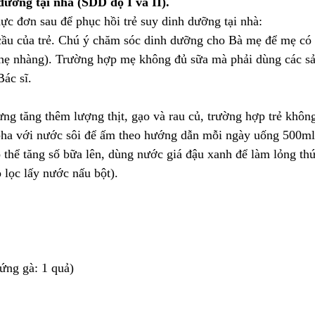
ưỡng tại nhà (SDD độ I và II).
ực đơn sau để phục hồi trẻ suy dinh dưỡng tại nhà:
ầu của trẻ. Chú ý chăm sóc dinh dưỡng cho Bà mẹ để mẹ có
 nhẹ nhàng). Trường hợp mẹ không đủ sữa mà phải dùng các s
Bác sĩ.
ng tăng thêm lượng thịt, gạo và rau củ, trường hợp trẻ không
 pha với nước sôi để ấm theo hướng dẫn mỗi ngày uống 500ml
ó thể tăng số bữa lên, dùng nước giá đậu xanh để làm lỏng th
 lọc lấy nước nấu bột).
ứng gà: 1 quả)