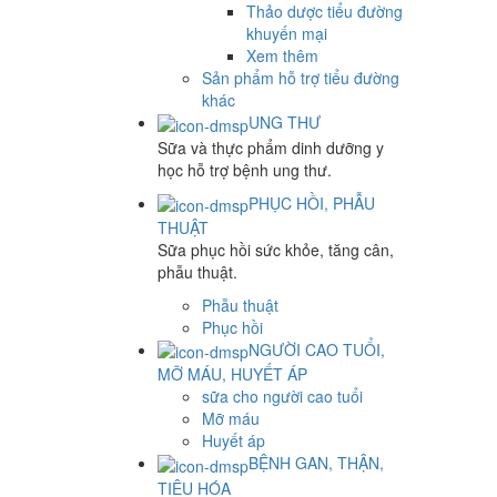
Thảo dược tiểu đường
khuyến mại
Xem thêm
Sản phẩm hỗ trợ tiểu đường
khác
UNG THƯ
Sữa và thực phẩm dinh dưỡng y
học hỗ trợ bệnh ung thư.
PHỤC HỒI, PHẪU
THUẬT
Sữa phục hồi sức khỏe, tăng cân,
phẫu thuật.
Phẫu thuật
Phục hồi
NGƯỜI CAO TUỔI,
MỠ MÁU, HUYẾT ÁP
sữa cho người cao tuổi
Mỡ máu
Huyết áp
BỆNH GAN, THẬN,
TIÊU HÓA