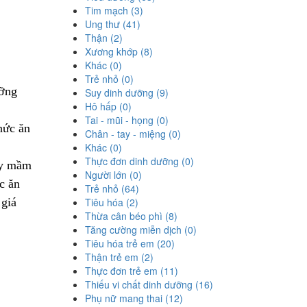
Tim mạch (3)
Ung thư (41)
Thận (2)
Xương khớp (8)
Khác (0)
Trẻ nhỏ (0)
ưỡng
Suy dinh dưỡng (9)
Hô hấp (0)
Tai - mũi - họng (0)
hức ăn
Chân - tay - miệng (0)
Khác (0)
Thực đơn dinh dưỡng (0)
ảy mầm
Người lớn (0)
c ăn
Trẻ nhỏ (64)
 giá
Tiêu hóa (2)
Thừa cân béo phì (8)
Tăng cường miễn dịch (0)
Tiêu hóa trẻ em (20)
Thận trẻ em (2)
Thực đơn trẻ em (11)
Thiếu vi chất dinh dưỡng (16)
Phụ nữ mang thai (12)