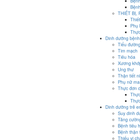
Bệnh
Bệnh
THIẾT BỊ,
Thiế
Phụ 
Thực
Dinh dưỡng bệnh 
Tiểu đườn
Tim mạch
Tiêu hóa
Xương khớ
Ung thư
Thận tiết n
Phụ nữ man
Thực đơn 
Thực
Thực
Dinh dưỡng trẻ 
Suy dinh 
Tăng cường
Bệnh tiêu 
Bệnh thận 
Thiếu vi c