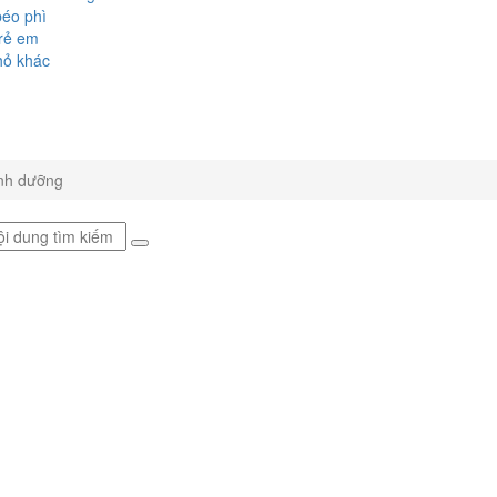
éo phì
rẻ em
hỏ khác
inh dưỡng