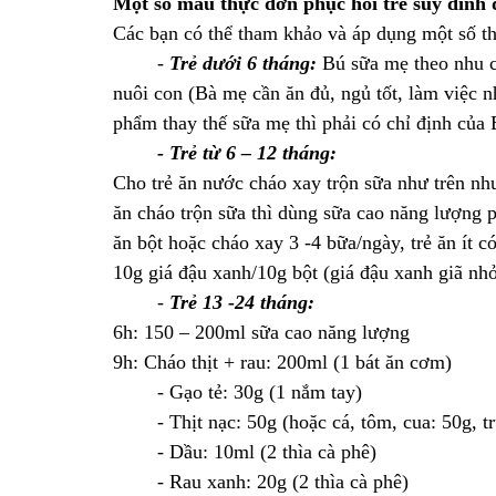
Một số mẫu thực đơn phục hồi trẻ suy dinh d
Các bạn có thể tham khảo và áp dụng một số th
-
Trẻ dưới 6 tháng:
Bú sữa mẹ theo nhu c
nuôi con (Bà mẹ cần ăn đủ, ngủ tốt, làm việc
phẩm thay thế sữa mẹ thì phải có chỉ định của 
- Trẻ từ 6 – 12 tháng:
Cho trẻ ăn nước cháo xay trộn sữa như trên như
ăn cháo trộn sữa thì dùng sữa cao năng lượng
ăn bột hoặc cháo xay 3 -4 bữa/ngày, trẻ ăn ít c
10g giá đậu xanh/10g bột (giá đậu xanh giã nhỏ
-
Trẻ 13 -24 tháng:
6h: 150 – 200ml sữa cao năng lượng
9h: Cháo thịt + rau: 200ml (1 bát ăn cơm)
- Gạo tẻ: 30g (1 nắm tay)
- Thịt nạc: 50g (hoặc cá, tôm, cua: 50g, tr
- Dầu: 10ml (2 thìa cà phê)
- Rau xanh: 20g (2 thìa cà phê)