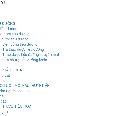
ED
!
U ĐƯỜNG
tiểu đường
 phẩm tiểu đường
 dược tiểu đường
Viên uống tiểu đường
Trà thảo dược tiểu đường
Thảo dược tiểu đường khuyến mại
phẩm hỗ trợ tiểu đường khác
, PHẪU THUẬT
 thuật
 hồi
O TUỔI, MỠ MÁU, HUYẾT ÁP
cho người cao tuổi
máu
t áp
, THẬN, TIÊU HÓA
 gan