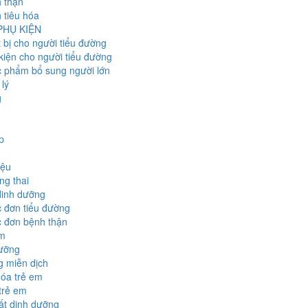
 thận
 tiêu hóa
 PHỤ KIỆN
t bị cho người tiểu đường
kiện cho người tiểu đường
 phẩm bổ sung người lớn
lý
g
p
iệu
g thai
dinh dưỡng
 đơn tiểu đường
 đơn bệnh thận
em
dưỡng
 miễn dịch
hóa trẻ em
trẻ em
hất dinh dưỡng