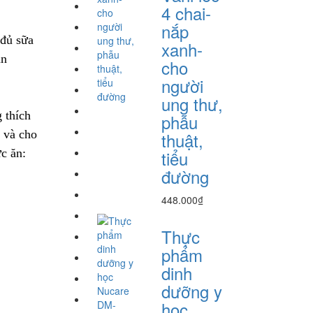
4 chai-
nắp
 đủ sữa
xanh-
ản
cho
người
ung thư,
 thích
phẫu
 và cho
thuật,
ức ăn:
tiểu
đường
448.000₫
Thực
phẩm
dinh
dưỡng y
học