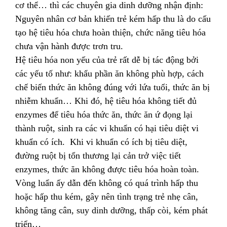
cơ thể… thì các chuyên gia dinh dưỡng nhận định:
Nguyên nhân cơ bản khiến trẻ kém hấp thu là do cấu
tạo hệ tiêu hóa chưa hoàn thiện, chức năng tiêu hóa
chưa vận hành được trơn tru.
Hệ tiêu hóa non yếu của trẻ rất dễ bị tác động bởi
các yếu tố như: khẩu phần ăn không phù hợp, cách
chế biến thức ăn không đúng với lứa tuổi, thức ăn bị
nhiễm khuẩn… Khi đó, hệ tiêu hóa không tiết đủ
enzymes để tiêu hóa thức ăn, thức ăn ứ đọng lại
thành ruột, sinh ra các vi khuẩn có hại tiêu diệt vi
khuẩn có ích. Khi vi khuẩn có ích bị tiêu diệt,
đường ruột bị tổn thương lại cản trở việc tiết
enzymes, thức ăn không được tiêu hóa hoàn toàn.
Vòng luẩn ấy dẫn đến không có quá trình hấp thu
hoặc hấp thu kém, gây nên tình trạng trẻ nhẹ cân,
không tăng cân, suy dinh dưỡng, thấp còi, kém phát
triển…