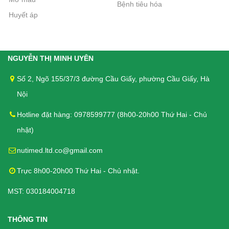
Bệnh tiêu hóa
Huyết áp
Bánh Quy Gullon Digestive 400g -
Bánh cho người tiểu đường, kích
thích tiêu hóa
NGUYỄN THỊ MINH UYÊN
110.000₫
Số 2, Ngõ 155/37/3 đường Cầu Giấy, phường Cầu Giấy, Hà
Bánh Quy Gullon Maria 400g - Cho
Nội
người Tiểu đường, Ăn kiêng
Hotline đặt hàng: 0978599777 (8h00-20h00 Thứ Hai - Chủ
112.000₫
nhật)
nutimed.ltd.co@gmail.com
Bánh quy Ăn kiêng Gullon Fibra
Trực 8h00-20h00 Thứ Hai - Chủ nhật.
Integral 170g - Bổ sung chất xơ cho
người tiểu đường
MST: 030184004718
62.000₫
THÔNG TIN