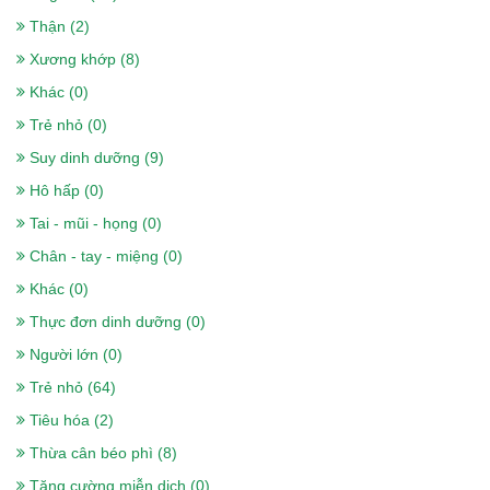
Thận (2)
Xương khớp (8)
Khác (0)
Trẻ nhỏ (0)
Suy dinh dưỡng (9)
Hô hấp (0)
Tai - mũi - họng (0)
Chân - tay - miệng (0)
Khác (0)
Sữa nepro 2 gold 900g- Dành cho
Thực đơn dinh dưỡng (0)
người lọc máu, chạy thận, tiểu đường
Người lớn (0)
518.000₫
Trẻ nhỏ (64)
Tiêu hóa (2)
Sữa Boost Optimum 400g- cho người
Thừa cân béo phì (8)
gầy, ốm, ăn uống kém, sau phẫu thuật
Tăng cường miễn dịch (0)