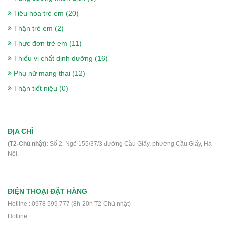
375.000₫
Tiêu hóa trẻ em (20)
Thận trẻ em (2)
Thực đơn trẻ em (11)
Sữa Peptamen 400g- cho người phẫu
Thiếu vi chất dinh dưỡng (16)
thuật, ung thư, tiểu đường, suy kiệt
Phụ nữ mang thai (12)
560.000₫
Thận tiết niệu (0)
Sữa Delical Vani lốc 4 chai- nắp xanh-
ĐỊA CHỈ
cho người ung thư, phẫu thuật, tiểu
(T2-Chủ nhật):
Số 2, Ngõ 155/37/3 đường Cầu Giấy, phường Cầu Giấy, Hà
đường
Nội.
448.000₫
ĐIỆN THOẠI ĐẶT HÀNG
Thực phẩm dinh dưỡng y học Nucare
Hotline : 0978 599 777 (8h-20h T2-Chủ nhật)
DM- Dành cho người ung thư, phẫu
Hotline :