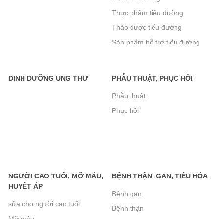
Thực phẩm tiểu đường
Sữa Peptamen 400g- cho người phẫu
Thảo dược tiểu đường
thuật, ung thư, tiểu đường, suy kiệt
Sản phẩm hỗ trợ tiểu đường
560.000₫
khác
DINH DƯỠNG UNG THƯ
PHẪU THUẬT, PHỤC HỒI
Bánh Xốp Gullon Hương Vani 180g-
Phẫu thuật
Không Đường Dành Cho Người Tiểu
Phục hồi
Đường
95.000₫
Bánh Quy Gullon Chip Choco không
NGƯỜI CAO TUỔI, MỠ MÁU,
BỆNH THẬN, GAN, TIÊU HÓA
đường 125g
HUYẾT ÁP
Bệnh gan
72.000₫
sữa cho người cao tuổi
Bệnh thận
Mỡ máu