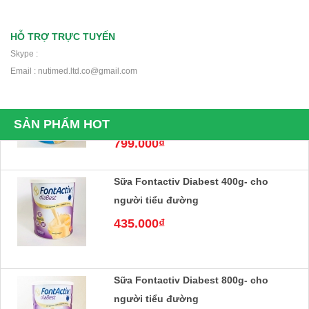
thuật, tiểu đường
220.000₫
HỖ TRỢ TRỰC TUYẾN
Skype :
Sữa bột FontActiv Complete 800g- Sữa
Email : nutimed.ltd.co@gmail.com
cho người ốm yếu, mệt mỏi, phẫu
thuật
799.000₫
SẢN PHẨM HOT
Sữa Fontactiv Diabest 400g- cho
người tiểu đường
435.000₫
Sữa Fontactiv Diabest 800g- cho
người tiểu đường
840.000₫