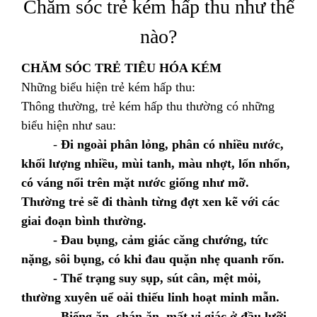
Chăm sóc trẻ kém hấp thu như thế
nào?
CHĂM SÓC TRẺ TIÊU HÓA KÉM
Những biểu hiện trẻ kém hấp thu:
Thông thường, trẻ kém hấp thu thường có những
biểu hiện như sau:
-
Đi ngoài phân lỏng, phân có nhiều nước,
khối lượng nhiều, mùi tanh, màu nhợt, lổn nhổn,
có váng nổi trên mặt nước giống như mỡ.
Thường trẻ sẽ đi thành từng đợt xen kẽ với các
giai đoạn bình thường.
- Đau bụng, cảm giác căng chướng, tức
nặng, sôi bụng, có khi đau quặn nhẹ quanh rốn.
- Thể trạng suy sụp, sút cân, mệt mỏi,
thường xuyên uể oải thiếu linh hoạt minh mẫn.
- Biếng ăn, chán ăn, mất vị giác ở đầu lưỡi,