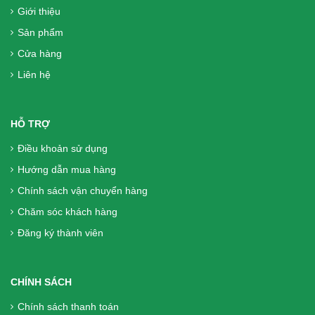
Liệu Trình 3 hộp = 360 Viên DK Betics
Giới thiệu
Gold Từ Dây Thìa Canh Lá To - Hàng
Sản phẩm
chính hãng, Miễn phí vận chuyển
Cửa hàng
1.770.000₫
Liên hệ
Sữa Boost Optimum 800g - cho người
HỖ TRỢ
phẫu thuật, người già, người tiêu hóa
kém
Điều khoản sử dụng
Hướng dẫn mua hàng
699.000₫
Chính sách vận chuyển hàng
Liệu Trình 2 hộp (240 Viên) DK Betics
Chăm sóc khách hàng
Gold Từ Dây Thìa Canh Lá To - Hàng
Đăng ký thành viên
chính hãng, Miễn phí vận chuyển
1.300.000₫
CHÍNH SÁCH
Chính sách thanh toán
Viên Tiểu Đường DK Betics Gold Từ