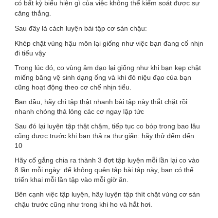
có bất kỳ biểu hiện gì của việc không thể kiểm soát được sự
căng thẳng.
Sau đây là cách luyện bài tập cơ sàn chậu:
Khép chặt vùng hậu môn lại giống như việc bạn đang cố nhịn
đi tiểu vậy
Trong lúc đó, co vùng âm đạo lại giống như khi bạn kẹp chặt
miếng băng vệ sinh dạng ống và khi đó niệu đạo của bạn
cũng hoạt động theo cơ chế nhịn tiểu.
Ban đầu, hãy chỉ tập thật nhanh bài tập này thắt chặt rồi
nhanh chóng thả lỏng các cơ ngay lập tức
Sau đó lại luyện tập thật chậm, tiếp tục co bóp trong bao lâu
cũng được trước khi bạn thả ra thư giãn: hãy thử đếm đến
10
Hãy cố gắng chia ra thành 3 đợt tập luyện mỗi lần lại co vào
8 lần mỗi ngày: để không quên tập bài tập này, bạn có thể
triển khai mỗi lần tập vào mỗi giờ ăn.
Bên cạnh việc tập luyện, hãy luyện tập thít chặt vùng cơ sàn
chậu trước cũng như trong khi ho và hắt hơi.