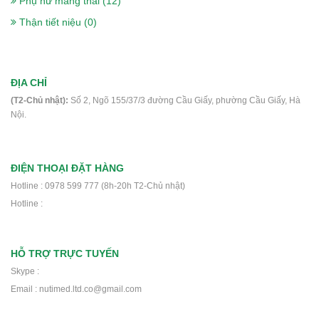
Phụ nữ mang thai (12)
Sữa Peptamen 400g- cho người phẫu
thuật, ung thư, tiểu đường, suy kiệt
Thận tiết niệu (0)
560.000₫
ĐỊA CHỈ
(T2-Chủ nhật):
Số 2, Ngõ 155/37/3 đường Cầu Giấy, phường Cầu Giấy, Hà
Sữa Delical Vani lốc 4 chai- nắp xanh-
Nội.
cho người ung thư, phẫu thuật, tiểu
đường
448.000₫
ĐIỆN THOẠI ĐẶT HÀNG
Hotline : 0978 599 777 (8h-20h T2-Chủ nhật)
Hotline :
Thực phẩm dinh dưỡng y học Nucare
DM- Dành cho người ung thư, phẫu
thuật, tiểu đường
HỖ TRỢ TRỰC TUYẾN
220.000₫
Skype :
Email : nutimed.ltd.co@gmail.com
Sữa bột FontActiv Complete 800g- Sữa