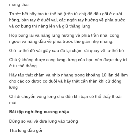
mang thai:
Trước hết hãy tạo tư thế bò (trên tứ chi) để đầu gối ở dưới
hông, bàn tay ở dưới vai, các ngón tay hướng về phía trước
và cơ bụng thì nâng lên và giữ thẳng lưng
Hóp bụng lại và nâng lưng hướng về phía trần nhà, cong
người và nâng đầu về phía trước thư giãn nhẹ nhàng.
Giữ tư thế đó vài giây sau đó lại chậm rãi quay về tư thế bò
Chú ý không được cong lưng- lưng của bạn nên được duy trì
ở tư thế thẳng
Hãy tập thật chậm và nhịp nhàng trong khoảng 10 lần để làm
cho các cơ được co duỗi và hãy thật cẩn thận khi cử động
lưng
Chỉ di chuyển vùng lưng cho đến khi bạn có thể thấy thoải
mái
Bài tập nghiêng xương chậu
Đứng so vai và dựa lưng vào tường
Thả lỏng đầu gối