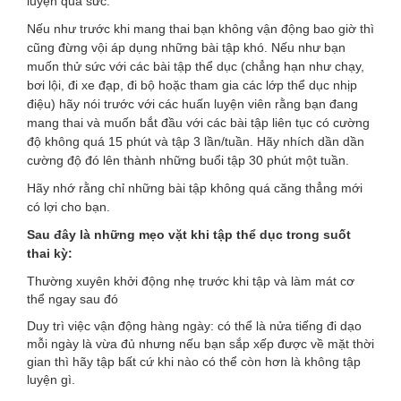
luyện quá sức.
Nếu như trước khi mang thai bạn không vận động bao giờ thì
cũng đừng vội áp dụng những bài tập khó. Nếu như bạn
muốn thử sức với các bài tập thể dục (chẳng hạn như chạy,
bơi lội, đi xe đạp, đi bộ hoặc tham gia các lớp thể dục nhịp
điệu) hãy nói trước với các huấn luyện viên rằng bạn đang
mang thai và muốn bắt đầu với các bài tập liên tục có cường
độ không quá 15 phút và tập 3 lần/tuần. Hãy nhích dần dần
cường độ đó lên thành những buổi tập 30 phút một tuần.
Hãy nhớ rằng chỉ những bài tập không quá căng thẳng mới
có lợi cho bạn.
Sau đây là những mẹo vặt khi tập thể dục trong suốt
thai kỳ:
Thường xuyên khởi động nhẹ trước khi tập và làm mát cơ
thể ngay sau đó
Duy trì việc vận động hàng ngày: có thể là nửa tiếng đi dạo
mỗi ngày là vừa đủ nhưng nếu bạn sắp xếp được về mặt thời
gian thì hãy tập bất cứ khi nào có thể còn hơn là không tập
luyện gì.