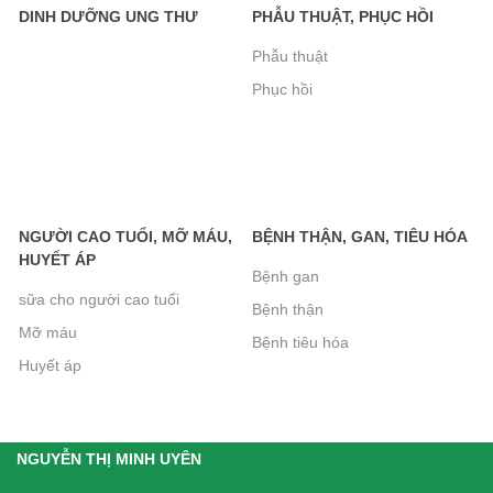
560.000₫
DINH DƯỠNG UNG THƯ
PHẪU THUẬT, PHỤC HỒI
Phẫu thuật
Phục hồi
Bánh Xốp Gullon Hương Vani 180g-
Không Đường Dành Cho Người Tiểu
Đường
95.000₫
NGƯỜI CAO TUỔI, MỠ MÁU,
BỆNH THẬN, GAN, TIÊU HÓA
Bánh Quy Gullon Chip Choco không
HUYẾT ÁP
Bệnh gan
đường 125g
sữa cho người cao tuổi
Bệnh thận
72.000₫
Mỡ máu
Bệnh tiêu hóa
Huyết áp
Bánh Quy Gullon Digestive 400g -
Bánh cho người tiểu đường, kích
NGUYỄN THỊ MINH UYÊN
thích tiêu hóa