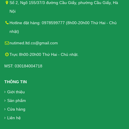
Số 2, Ngõ 155/37/3 đường Cầu Giấy, phường Cầu Giấy, Hà
110.000₫
Nội
Bánh Quy Gullon Maria 400g - Cho
Hotline đặt hàng: 0978599777 (8h00-20h00 Thứ Hai - Chủ
người Tiểu đường, Ăn kiêng
nhật)
112.000₫
nutimed.ltd.co@gmail.com
Trực 8h00-20h00 Thứ Hai - Chủ nhật.
Bánh quy Ăn kiêng Gullon Fibra
MST: 030184004718
Integral 170g - Bổ sung chất xơ cho
người tiểu đường
THÔNG TIN
62.000₫
Giới thiệu
Sản phẩm
Liệu Trình 3 hộp = 360 Viên DK Betics
Cửa hàng
Gold Từ Dây Thìa Canh Lá To - Hàng
Liên hệ
chính hãng, Miễn phí vận chuyển
1.770.000₫