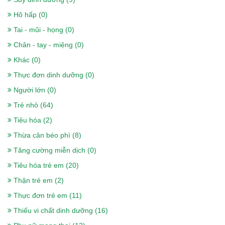
Hô hấp (0)
Tai - mũi - họng (0)
Chân - tay - miệng (0)
Khác (0)
Thực đơn dinh dưỡng (0)
Sữa nepro 2 gold 900g- Dành cho
Người lớn (0)
người lọc máu, chạy thận, tiểu đường
Trẻ nhỏ (64)
518.000₫
Tiêu hóa (2)
Thừa cân béo phì (8)
Tăng cường miễn dịch (0)
Sữa Boost Optimum 400g- cho người
Tiêu hóa trẻ em (20)
gầy, ốm, ăn uống kém, sau phẫu thuật
Thận trẻ em (2)
375.000₫
Thực đơn trẻ em (11)
Thiếu vi chất dinh dưỡng (16)