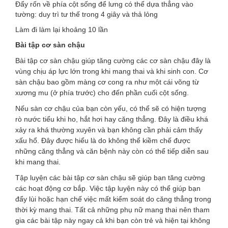
Đẩy rốn về phía cột sống để lưng có thể dựa thẳng vào
tường: duy trì tư thế trong 4 giây và thả lỏng
Làm đi làm lại khoảng 10 lần
Bài tập cơ sàn chậu
Bài tập cơ sàn chậu giúp tăng cường các cơ sàn chậu đây là
vùng chịu áp lực lớn trong khi mang thai và khi sinh con. Cơ
sàn chậu bao gồm màng cơ cong ra như một cái võng từ
xương mu (ở phía trước) cho đến phần cuối cột sống.
Nếu sàn cơ chậu của bạn còn yếu, có thể sẽ có hiện tượng
rò nước tiểu khi ho, hắt hơi hay căng thẳng. Đây là điều khá
xảy ra khá thường xuyên và bạn không cần phải cảm thấy
xấu hổ. Đây được hiểu là do không thể kiềm chế được
những căng thẳng và căn bệnh này còn có thể tiếp diễn sau
khi mang thai.
Tập luyện các bài tập cơ sàn chậu sẽ giúp bạn tăng cường
các hoạt động cơ bắp. Việc tập luyện này có thể giúp bạn
đẩy lùi hoặc hạn chế việc mất kiểm soát do căng thẳng trong
thời kỳ mang thai. Tất cả những phụ nữ mang thai nên tham
gia các bài tập này ngay cả khi bạn còn trẻ và hiện tại không