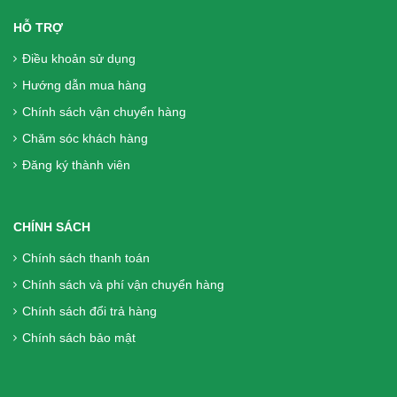
HỖ TRỢ
Sữa Boost Optimum 800g - cho người
Điều khoản sử dụng
phẫu thuật, người già, người tiêu hóa
Hướng dẫn mua hàng
kém
Chính sách vận chuyển hàng
699.000₫
Chăm sóc khách hàng
Đăng ký thành viên
Liệu Trình 2 hộp (240 Viên) DK Betics
Gold Từ Dây Thìa Canh Lá To - Hàng
chính hãng, Miễn phí vận chuyển
CHÍNH SÁCH
1.300.000₫
Chính sách thanh toán
Chính sách và phí vận chuyển hàng
Viên Tiểu Đường DK Betics Gold Từ
Chính sách đổi trả hàng
Dây Thìa Canh Lá To ( Hộp 2 Lọ X 60
Chính sách bảo mật
Viên)- Hàng chính hãng, Miễn phí vận
chuyển, mua từ 2 hộp trở lên giá giảm
hơn