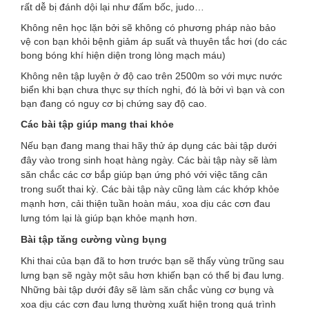
rất dễ bị đánh dội lại như đấm bốc, judo…
Không nên học lặn bởi sẽ không có phương pháp nào bảo
vệ con bạn khỏi bệnh giảm áp suất và thuyên tắc hơi (do các
bong bóng khí hiện diện trong lòng mạch máu)
Không nên tập luyện ở độ cao trên 2500m so với mực nước
biển khi bạn chưa thực sự thích nghi, đó là bởi vì bạn và con
bạn đang có nguy cơ bị chứng say độ cao.
Các bài tập giúp mang thai khỏe
Nếu bạn đang mang thai hãy thử áp dụng các bài tập dưới
đây vào trong sinh hoạt hàng ngày. Các bài tập này sẽ làm
săn chắc các cơ bắp giúp bạn ứng phó với việc tăng cân
trong suốt thai kỳ. Các bài tập này cũng làm các khớp khỏe
mạnh hơn, cải thiện tuần hoàn máu, xoa dịu các cơn đau
lưng tóm lại là giúp bạn khỏe mạnh hơn.
Bài tập tăng cường vùng bụng
Khi thai của bạn đã to hơn trước bạn sẽ thấy vùng trũng sau
lưng bạn sẽ ngày một sâu hơn khiến bạn có thể bị đau lưng.
Những bài tập dưới đây sẽ làm săn chắc vùng cơ bụng và
xoa dịu các cơn đau lưng thường xuất hiện trong quá trình