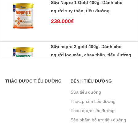
238.000₫
Sữa nepro 2 gold 400g- Dành cho
người lọc máu, chạy thận, tiểu đường
238.000₫
Sữa Boost Glucose Control 400g- cho
THẢO DƯỢC TIỂU ĐƯỜNG
BỆNH TIỂU ĐƯỜNG
người tiểu đường- mẫu mới tăng đạm
Sữa tiểu đường
465.000₫
Thực phẩm tiểu đường
Thảo dược tiểu đường
Sản phẩm hỗ trợ tiểu đường
Sữa Peptamen 400g- cho người phẫu
khác
thuật, ung thư, tiểu đường, suy kiệt