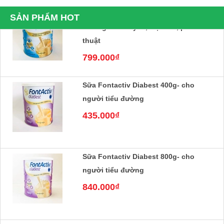
cho người ốm yếu, mệt mỏi, phẫu
SẢN PHẨM HOT
thuật
799.000₫
Sữa Fontactiv Diabest 400g- cho
người tiểu đường
435.000₫
Sữa Fontactiv Diabest 800g- cho
người tiểu đường
840.000₫
Sữa Nepro 1 Gold 400g- Dành cho
người suy thận, tiểu đường