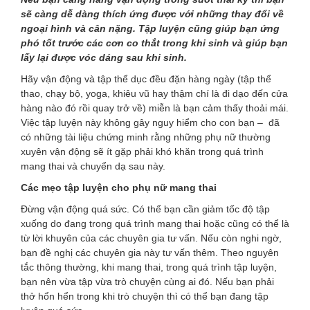
sẽ càng dễ dàng thích ứng được với những thay đổi về
ngoại hình và cân nặng. Tập luyện cũng giúp bạn ứng
phó tốt trước các cơn co thắt trong khi sinh và giúp bạn
lấy lại được vóc dáng sau khi sinh.
Hãy vận động và tập thể dục đều đặn hàng ngày (tập thể
thao, chạy bộ, yoga, khiêu vũ hay thậm chí là đi dạo đến cửa
hàng nào đó rồi quay trở về) miễn là bạn cảm thấy thoải mái.
Việc tập luyện này không gây nguy hiểm cho con bạn – đã
có những tài liệu chứng minh rằng những phụ nữ thường
xuyên vận động sẽ ít gặp phải khó khăn trong quá trình
mang thai và chuyển dạ sau này.
Các mẹo tập luyện cho phụ nữ mang thai
Đừng vận động quá sức. Có thể bạn cần giảm tốc độ tập
xuống do đang trong quá trình mang thai hoặc cũng có thể là
từ lời khuyên của các chuyên gia tư vấn. Nếu còn nghi ngờ,
bạn đề nghị các chuyên gia này tư vấn thêm. Theo nguyên
tắc thông thường, khi mang thai, trong quá trình tập luyện,
bạn nên vừa tập vừa trò chuyện cùng ai đó. Nếu bạn phải
thở hổn hển trong khi trò chuyện thì có thể bạn đang tập