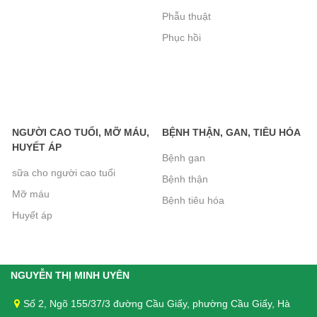
Phẫu thuật
thuật, ung thư, tiểu đường, suy kiệt
Phục hồi
560.000₫
Bánh Xốp Gullon Hương Vani 180g-
Không Đường Dành Cho Người Tiểu
NGƯỜI CAO TUỔI, MỠ MÁU,
BỆNH THẬN, GAN, TIÊU HÓA
Đường
HUYẾT ÁP
Bệnh gan
95.000₫
sữa cho người cao tuổi
Bệnh thận
Mỡ máu
Bánh Quy Gullon Chip Choco không
Bệnh tiêu hóa
Huyết áp
đường 125g
72.000₫
NGUYỄN THỊ MINH UYÊN
Bánh Quy Gullon Digestive 400g -
Số 2, Ngõ 155/37/3 đường Cầu Giấy, phường Cầu Giấy, Hà