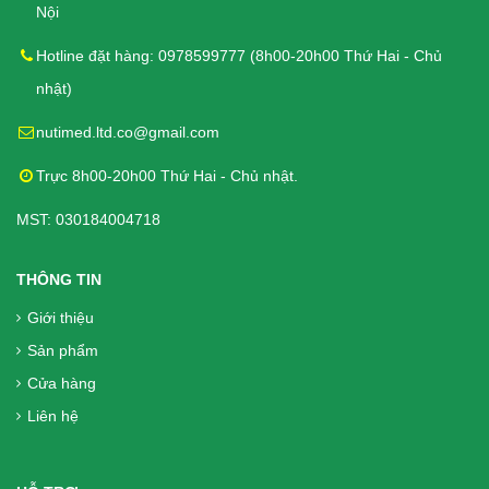
Bánh cho người tiểu đường, kích
Nội
thích tiêu hóa
Hotline đặt hàng: 0978599777 (8h00-20h00 Thứ Hai - Chủ
110.000₫
nhật)
Bánh Quy Gullon Maria 400g - Cho
nutimed.ltd.co@gmail.com
người Tiểu đường, Ăn kiêng
Trực 8h00-20h00 Thứ Hai - Chủ nhật.
112.000₫
MST: 030184004718
THÔNG TIN
Bánh quy Ăn kiêng Gullon Fibra
Integral 170g - Bổ sung chất xơ cho
Giới thiệu
người tiểu đường
Sản phẩm
62.000₫
Cửa hàng
Liên hệ
Liệu Trình 3 hộp = 360 Viên DK Betics
Gold Từ Dây Thìa Canh Lá To - Hàng