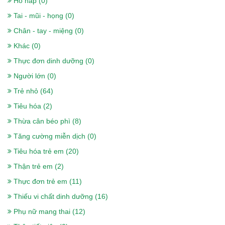
Hô hấp (0)
Tai - mũi - họng (0)
Chân - tay - miệng (0)
Khác (0)
Thực đơn dinh dưỡng (0)
Người lớn (0)
Trẻ nhỏ (64)
Tiêu hóa (2)
Sữa nepro 2 gold 900g- Dành cho
Thừa cân béo phì (8)
người lọc máu, chạy thận, tiểu đường
Tăng cường miễn dịch (0)
518.000₫
Tiêu hóa trẻ em (20)
Thận trẻ em (2)
Sữa Boost Optimum 400g- cho người
Thực đơn trẻ em (11)
gầy, ốm, ăn uống kém, sau phẫu thuật
Thiếu vi chất dinh dưỡng (16)
375.000₫
Phụ nữ mang thai (12)