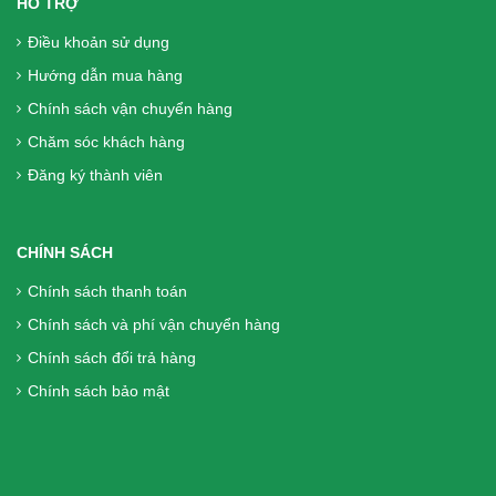
HỖ TRỢ
chính hãng, Miễn phí vận chuyển
Điều khoản sử dụng
1.770.000₫
Hướng dẫn mua hàng
Chính sách vận chuyển hàng
Sữa Boost Optimum 800g - cho người
Chăm sóc khách hàng
phẫu thuật, người già, người tiêu hóa
kém
Đăng ký thành viên
699.000₫
CHÍNH SÁCH
Liệu Trình 2 hộp (240 Viên) DK Betics
Chính sách thanh toán
Gold Từ Dây Thìa Canh Lá To - Hàng
Chính sách và phí vận chuyển hàng
chính hãng, Miễn phí vận chuyển
Chính sách đổi trả hàng
1.300.000₫
Chính sách bảo mật
Viên Tiểu Đường DK Betics Gold Từ
Dây Thìa Canh Lá To ( Hộp 2 Lọ X 60
Viên)- Hàng chính hãng, Miễn phí vận