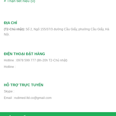
Thận tiết niệu (0)
Sữa Peptamen 400g- cho người phẫu
thuật, ung thư, tiểu đường, suy kiệt
ĐỊA CHỈ
560.000₫
(T2-Chủ nhật):
Số 2, Ngõ 155/37/3 đường Cầu Giấy, phường Cầu Giấy, Hà
Nội.
Sữa Delical Vani lốc 4 chai- nắp xanh-
ĐIỆN THOẠI ĐẶT HÀNG
cho người ung thư, phẫu thuật, tiểu
Hotline : 0978 599 777 (8h-20h T2-Chủ nhật)
đường
Hotline :
448.000₫
HỖ TRỢ TRỰC TUYẾN
Thực phẩm dinh dưỡng y học Nucare
Skype :
DM- Dành cho người ung thư, phẫu
Email : nutimed.ltd.co@gmail.com
thuật, tiểu đường
220.000₫