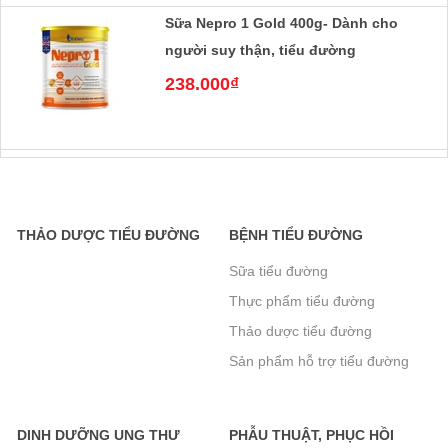
Sữa Nepro 1 Gold 400g- Dành cho
người suy thận, tiểu đường
238.000₫
Sữa nepro 2 gold 400g- Dành cho
người lọc máu, chạy thận, tiểu đường
238.000₫
THẢO DƯỢC TIỂU ĐƯỜNG
BỆNH TIỂU ĐƯỜNG
Sữa tiểu đường
Thực phẩm tiểu đường
Sữa Boost Glucose Control 400g- cho
người tiểu đường- mẫu mới tăng đạm
Thảo dược tiểu đường
465.000₫
Sản phẩm hỗ trợ tiểu đường
khác
DINH DƯỠNG UNG THƯ
PHẪU THUẬT, PHỤC HỒI
Sữa Peptamen 400g- cho người phẫu