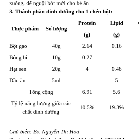
xuống, để nguội bớt mới cho bé ăn
3. Thành phần dinh dưỡng cho 1 chén bột:
Protein
Lipid
Thực phẩm
Số lượng
(g)
(g)
Bột gạo
40g
2.64
0.16
Bông bí
10g
0.27
-
Hạt sen
20g
4
0.48
Dầu ăn
5ml
-
5
Tổng cộng
6.91
5.6
Tỷ lệ năng lượng giữa các
10.5%
19.3%
chất dinh dưỡng
Chủ biên: Bs. Nguyễn Thị Hoa