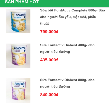
SẢN PHẨM HOT
Sữa bột FontActiv Complete 800g- Sữa
cho người ốm yếu, mệt mỏi, phẫu
thuật
799.000₫
Sữa Fontactiv Diabest 400g- cho
người tiểu đường
435.000₫
Sữa Fontactiv Diabest 800g- cho
người tiểu đường
840.000₫